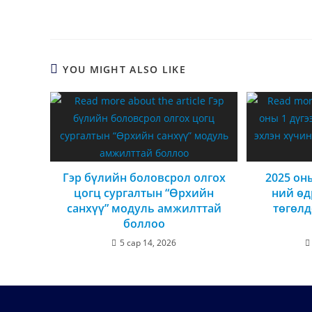
YOU MIGHT ALSO LIKE
Гэр бүлийн боловсрол олгох
2025 оны
цогц сургалтын “Өрхийн
ний өд
санхүү” модуль амжилттай
төгөлд
боллоо
5 сар 14, 2026