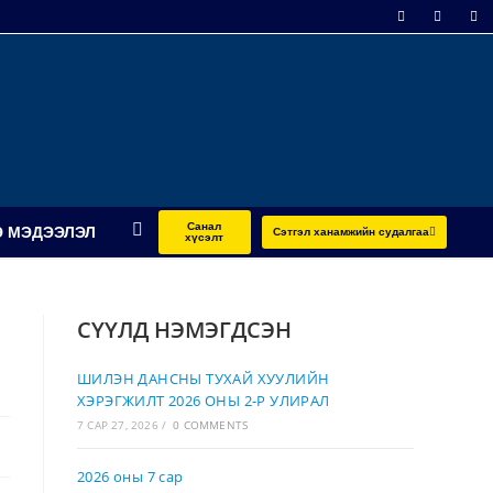
Санал
 МЭДЭЭЛЭЛ
Сэтгэл ханамжийн судалгаа
хүсэлт
СҮҮЛД НЭМЭГДСЭН
ШИЛЭН ДАНСНЫ ТУХАЙ ХУУЛИЙН
ХЭРЭГЖИЛТ 2026 ОНЫ 2-Р УЛИРАЛ
7 САР 27, 2026
/
0 COMMENTS
2026 оны 7 сар