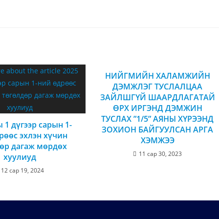
НИЙГМИЙН ХАЛАМЖИЙН
ДЭМЖЛЭГ ТУСЛАЛЦАА
ЗАЙЛШГҮЙ ШААРДЛАГАТАЙ
ӨРХ ИРГЭНД ДЭМЖИН
ТУСЛАХ ”1/5” АЯНЫ ХҮРЭЭНД
 1 дүгээр сарын 1-
ЗОХИОН БАЙГУУЛСАН АРГА
рөөс эхлэн хүчин
ХЭМЖЭЭ
өр дагаж мөрдөх
11 сар 30, 2023
хуулиуд
12 сар 19, 2024