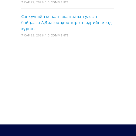
7 САР 27, 2026
/
0 COMMENTS
Санхүүгийн хяналт, шалгалтын улсын
байцаагч А.Дөлгөөндөө төрсөн өдрийн мэнд
хүргэе.
7 САР 25, 2026
/
0 COMMENTS