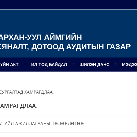
АРХАН-УУЛ АЙМГИЙН
ХЯНАЛТ, ДОТООД АУДИТЫН ГАЗАР
ЗҮЙН АКТ
ИЛ ТОД БАЙДАЛ
ШИЛЭН ДАНС
МЭДЭЭ
ХАМРАГДЛАА.
/
ҮЙЛ АЖИЛЛАГААНЫ ТӨЛӨВЛӨГӨӨ