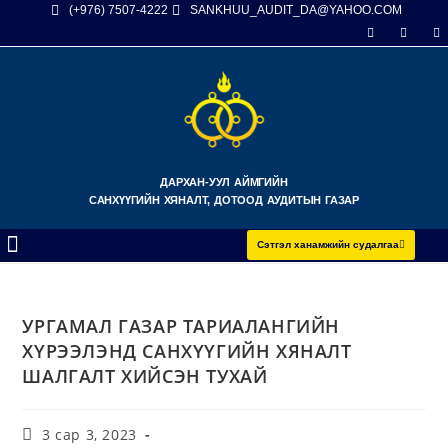
(+976) 7507-4222
SANKHUU_AUDIT_DA@YAHOO.COM
ДАРХАН-УУЛ АЙМГИЙН
САНХҮҮГИЙН ХЯНАЛТ, ДОТООД АУДИТЫН ГАЗАР
Сэтгэл ханамжийн судалгаа
УРГАМАЛ ГАЗАР ТАРИАЛАНГИЙН
ХҮРЭЭЛЭНД САНХҮҮГИЙН ХЯНАЛТ
ШАЛГАЛТ ХИЙСЭН ТУХАЙ
3 сар 3, 2023