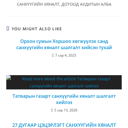
САНХҮҮГИЙН ХЯНАЛТ, ДОТООД АУДИТЫН АЛБА
YOU MIGHT ALSO LIKE
Орхон сумын Хоршоо хөгжүүлэх санд
санхүүгийн хяналт шалгалт хийсэн тухай
7 сар 4, 2025
Татварын газарт санхүүгийн хяналт шалгалт
хийлээ
5 сар 13, 2026
27 ДУГААР ЦЭЦЭРЛЭГТ САНХҮҮГИЙН ХЯНАЛТ