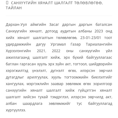
САНХҮҮГИЙН ХЯНАЛТ ШАЛГАЛТ ТӨЛӨВЛӨГӨӨ,
ТАЙЛАН
Дархан-Уул аймгийн Засаг даргын даргын баталсан
Санхүүгийн хяналт, дотоод аудитын албаны 2023 онд
хийх хяналт шалгалтын төлөвлөгөө, 23-01-23/01 тоот
удирдамжийн дагуу Ургамал Газар Тариалангийн
Хүрээлэнгийн 2021, 2022 оны санхүүгийн үйл
ажиллагаанд шалгалт хийж, эрх бүхий байгууллагаас
батлан гаргасан хууль эрх зүйн акт, тогтоол, шийдвэрийн
хэрэгжилтэд үнэлэлт, дүгнэлт өгөх, илэрсэн зөрчил
дутагдлыг арилгуулах, хууль тогтоомжийн биелэлтийг
хангуулах, мэргэжлийн заавар зөвлөмж өгөх зорилгоор
санхүүгийн хяналт шалгалт хийж гүйцэтгэн хяналт
шалгалт хийсэн тухай тэмдэглэл, илэрсэн зөрчилд акт,
албан шаардлага зөвлөмжийг тус байгууллагад
хүргүүллээ.