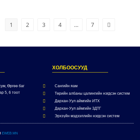
1
2
3
4
…
7
ХОЛБООСУУД
ум, Өргөө баг
Сангийн яам
р 5, 6 тоот
Төрийн албаны цалингийн нэгдсэн систем
Дархан-Уул аймгийн ИТХ
Дархан-Уул аймгийн ЗДТГ
Эрхзүйн мэдээллийн нэгдсэн систем
Н
EWEB.MN