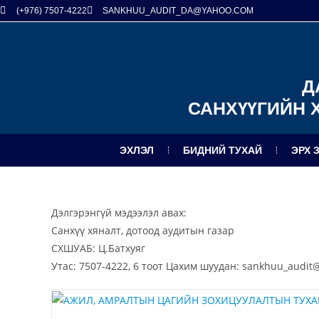
(+976) 7507-4222
SANKHUU_AUDIT_DA@YAHOO.COM
Д
САНХҮҮГИЙН 
ЭХЛЭЛ
БИДНИЙ ТУХАЙ
ЭРХ 
Дэлгэрэнгүй мэдээлэл авах:
Санхүү хяналт, дотоод аудитын газар
СХШУАБ: Ц.Батхуяг
Утас: 7507-4222, 6 тоот Цахим шуудан: sankhuu_audi