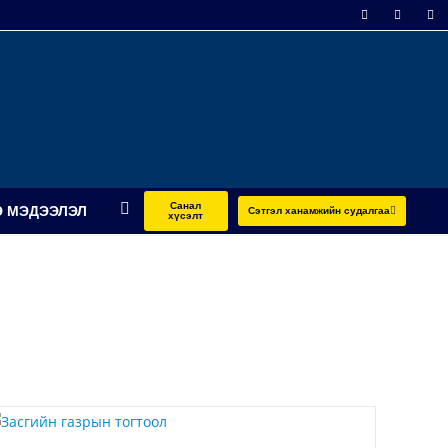
Санал
 МЭДЭЭЛЭЛ
Сэтгэл ханамжийн судалгаа
хүсэлт