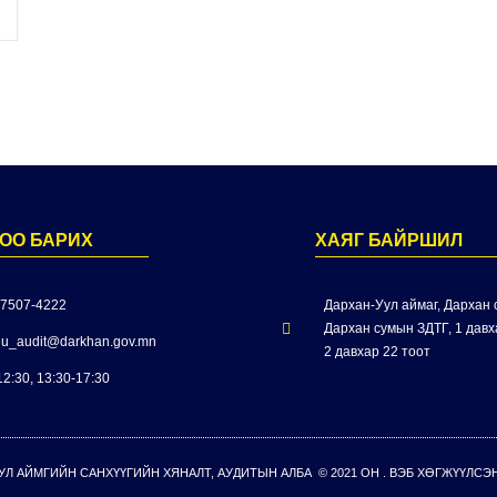
ОО БАРИХ
ХАЯГ БАЙРШИЛ
 7507-4222
Дархан-Уул аймаг, Дархан с
Дархан сумын ЗДТГ, 1 давха
u_audit@darkhan.gov.mn
2 давхар 22 тоот
12:30, 13:30-17:30
УЛ АЙМГИЙН САНХҮҮГИЙН ХЯНАЛТ, АУДИТЫН АЛБА © 2021 ОН . ВЭБ ХӨГЖҮҮЛСЭ