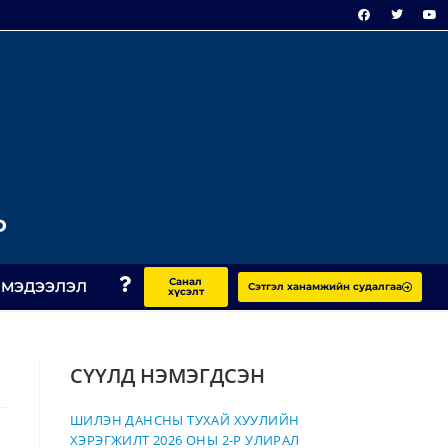
Р
Санал
 МЭДЭЭЛЭЛ
Сэтгэл ханамжийн судалгаа
хүсэлт
СҮҮЛД НЭМЭГДСЭН
ШИЛЭН ДАНСНЫ ТУХАЙ ХУУЛИЙН
ХЭРЭГЖИЛТ 2026 ОНЫ 2-Р УЛИРАЛ