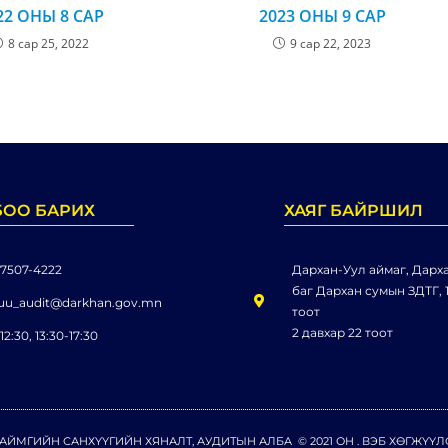
22 ОНЫ 8 САР
2023 ОНЫ 9 САР
8 сар 25, 2022
9 сар 22, 2023
БОО БАРИХ
ХАЯГ БАЙРШИЛ
 7507-4222
Дархан-Уул аймаг, Дарха
баг Дархан сумын ЗДТГ, 1
uu_audit@darkhan.gov.mn
тоот
2 давхар 22 тоот
12:30, 13:30-17:30
АЙМГИЙН САНХҮҮГИЙН ХЯНАЛТ, АУДИТЫН АЛБА © 2021 ОН . ВЭБ ХӨГЖҮҮ