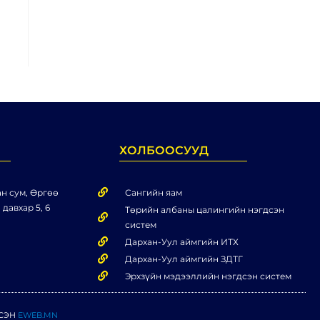
ХОЛБООСУУД
н сум, Өргөө
Сангийн яам
 давхар 5, 6
Төрийн албаны цалингийн нэгдсэн
систем
Дархан-Уул аймгийн ИТХ
Дархан-Уул аймгийн ЗДТГ
Эрхзүйн мэдээллийн нэгдсэн систем
ЛСЭН
EWEB.MN