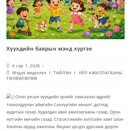
Хүүхдийн баярын мэнд хүргэе
6 сар 1, 2026
Мэдээ мэдээлэл
/
ТАЙЛАН
/
ҮЙЛ АЖИЛЛАГААНЫ
ТӨЛӨВЛӨГӨӨ
Олон улсын хүүхдийн эрхийг хамгаалах өдрийг
тохиолдуулан аймгийн Санхүүгийн хяналт, дотоод
аудитын газар, Худалдан авах ажиллагааны газар, Орон
нутгийн өмчийн газар, Статистикийн хэлтсийн хамт олон
Хонины ордод ажиллаж, бяцхан үрсдээ дурсамж дүүрэн