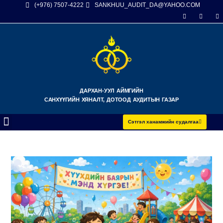
(+976) 7507-4222
SANKHUU_AUDIT_DA@YAHOO.COM
ДАРХАН-УУЛ АЙМГИЙН
САНХҮҮГИЙН ХЯНАЛТ, ДОТООД АУДИТЫН ГАЗАР
Сэтгэл ханамжийн судалгаа