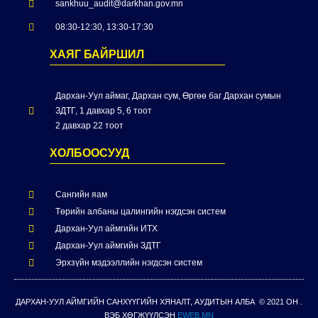
sankhuu_audit@darkhan.gov.mn
08:30-12:30, 13:30-17:30
ХАЯГ БАЙРШИЛ
Дархан-Уул аймаг, Дархан сум, Өргөө баг Дархан сумын
ЗДТГ, 1 давхар 5, 6 тоот
2 давхар 22 тоот
ХОЛБООСУУД
Сангийн яам
Төрийн албаны цалингийн нэгдсэн систем
Дархан-Уул аймгийн ИТХ
Дархан-Уул аймгийн ЗДТГ
Эрхзүйн мэдээллийн нэгдсэн систем
ДАРХАН-УУЛ АЙМГИЙН САНХҮҮГИЙН ХЯНАЛТ, АУДИТЫН АЛБА © 2021 ОН .
ВЭБ ХӨГЖҮҮЛСЭН
EWEB.MN