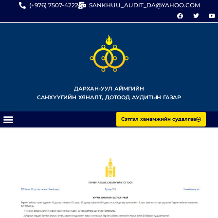
(+976) 7507-4222
SANKHUU_AUDIT_DA@YAHOO.COM
ДАРХАН-УУЛ АЙМГИЙН
САНХҮҮГИЙН ХЯНАЛТ, ДОТООД АУДИТЫН ГАЗАР
Сэтгэл ханамжийн судалгаа