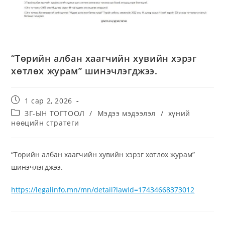
“Төрийн албан хаагчийн хувийн хэрэг
хөтлөх журам” шинэчлэгджээ.
1 сар 2, 2026
ЗГ-ЫН ТОГТООЛ
/
Мэдээ мэдээлэл
/
хүний
нөөцийн стратеги
“Төрийн албан хаагчийн хувийн хэрэг хөтлөх журам”
шинэчлэгджээ.
https://legalinfo.mn/mn/detail?lawId=17434668373012