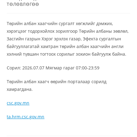
ТӨЛӨВЛӨГӨӨ
Төрийн албан хаагчийн сургалт хөгжлийг дэмжих,
хэрэгцээг тодорхойлох зорилгоор Төрийн албаны зөвлөл,
Засгийн газрын Хэрэг эрхлэх газар, Эфекта сургалтын
байгууллагатай хамтран төрийн албан хаагчийн англи
хэлний түвшин тогтоох сорилыг зохион байгуулж байна.
Сорил: 2026.07.07 Мягмар гараг 07:00-23:59
Төрийн албан хаагч өөрийн порталаар сорилд
хамрагдана.
csc.gov.mn
ta.hrm.csc.gov.mn