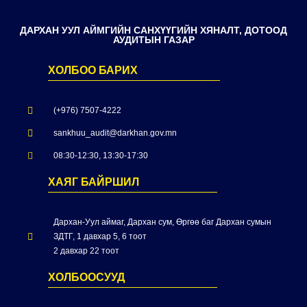
ДАРХАН УУЛ АЙМГИЙН САНХҮҮГИЙН ХЯНАЛТ, ДОТООД
АУДИТЫН ГАЗАР
ХОЛБОО БАРИХ
(+976) 7507-4222
sankhuu_audit@darkhan.gov.mn
08:30-12:30, 13:30-17:30
ХАЯГ БАЙРШИЛ
Дархан-Уул аймаг, Дархан сум, Өргөө баг Дархан сумын
ЗДТГ, 1 давхар 5, 6 тоот
2 давхар 22 тоот
ХОЛБООСУУД