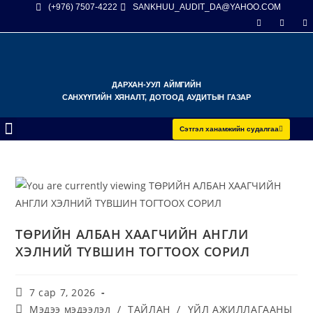
(+976) 7507-4222
SANKHUU_AUDIT_DA@YAHOO.COM
ДАРХАН-УУЛ АЙМГИЙН
САНХҮҮГИЙН ХЯНАЛТ, ДОТООД АУДИТЫН ГАЗАР
Сэтгэл ханамжийн судалгаа
ТӨРИЙН АЛБАН ХААГЧИЙН АНГЛИ
ХЭЛНИЙ ТҮВШИН ТОГТООХ СОРИЛ
7 сар 7, 2026
Мэдээ мэдээлэл
/
ТАЙЛАН
/
ҮЙЛ АЖИЛЛАГААНЫ