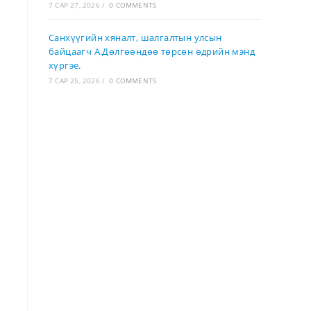
7 САР 27, 2026
/
0 COMMENTS
Санхүүгийн хяналт, шалгалтын улсын
байцаагч А.Дөлгөөндөө төрсөн өдрийн мэнд
хүргэе.
7 САР 25, 2026
/
0 COMMENTS