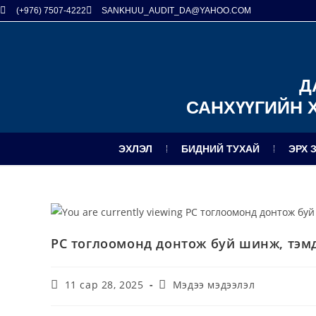
(+976) 7507-4222
SANKHUU_AUDIT_DA@YAHOO.COM
Д
САНХҮҮГИЙН 
ЭХЛЭЛ
БИДНИЙ ТУХАЙ
ЭРХ 
PC тоглоомонд донтож буй шинж, тэм
11 сар 28, 2025
Мэдээ мэдээлэл