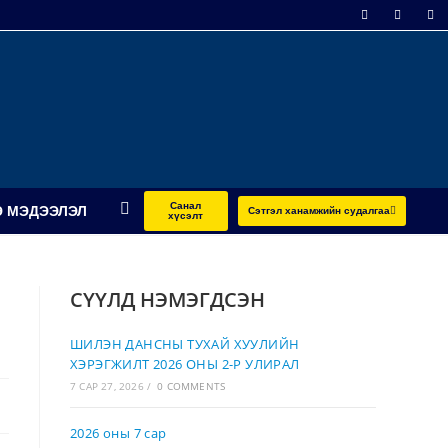
Санал
 МЭДЭЭЛЭЛ
Сэтгэл ханамжийн судалгаа
хүсэлт
СҮҮЛД НЭМЭГДСЭН
ШИЛЭН ДАНСНЫ ТУХАЙ ХУУЛИЙН
ХЭРЭГЖИЛТ 2026 ОНЫ 2-Р УЛИРАЛ
7 САР 27, 2026
/
0 COMMENTS
2026 оны 7 сар