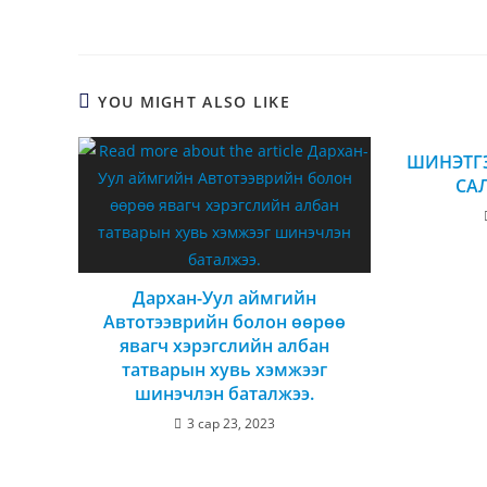
YOU MIGHT ALSO LIKE
ШИНЭТГЭ
СА
Дархан-Уул аймгийн
Автотээврийн болон өөрөө
явагч хэрэгслийн албан
татварын хувь хэмжээг
шинэчлэн баталжээ.
3 сар 23, 2023