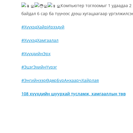
Компьютер тоглоомыг 1 удаадаа 2 ц
байдал 6 сар ба түүнээс дээш хугацаагаар үргэлжи
лсэ
#ХүүхэдХайрИрээдүй
#ХүүхэдХамгаалал
#ХүүхдийнЭрх
#ЭцэгЭхийнҮүрэг
#ЭнгийнээрӨдөрБүрАнхаарчХайрлая
108 хүүхдийн шуурхай тусламж, хамгааллын төв