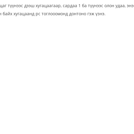
аг түүнээс дээш хугацаагаар, сардаа 1 ба түүнээс олон удаа, энэ
н байх хугацаанд pc тоглооомонд донтоно гэж үзнэ.