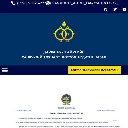
(+976) 7507-4222
SANKHUU_AUDIT_DA@YAHOO.COM
ДАРХАН-УУЛ АЙМГИЙН
САНХҮҮГИЙН ХЯНАЛТ, ДОТООД АУДИТЫН ГАЗАР
Сэтгэл ханамжийн судалгаа