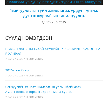
“Байгууллагын үйл ажиллагаа, үр дүнг үнэлж
дүгнэх журам”-ын танилцуулга.
12 сар 5, 2025
СҮҮЛД НЭМЭГДСЭН
ШИЛЭН ДАНСНЫ ТУХАЙ ХУУЛИЙН ХЭРЭГЖИЛТ 2026 ОНЫ 2-
Р УЛИРАЛ
7 САР 27, 2026
/
0 COMMENTS
2026 оны 7 сар
7 САР 27, 2026
/
0 COMMENTS
Санхүүгийн хяналт, шалгалтын улсын байцаагч
А.Дөлгөөндөө төрсөн өдрийн мэнд хүргэе.
7 САР 25, 2026
/
0 COMMENTS