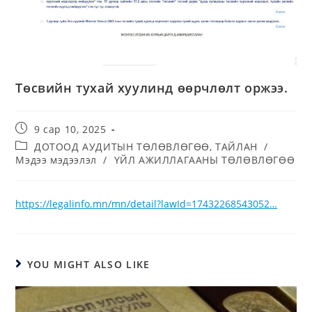
Төсвийн тухай хуулинд өөрчлөлт оржээ.
9 сар 10, 2025
ДОТООД АУДИТЫН ТӨЛӨВЛӨГӨӨ, ТАЙЛАН
/
Мэдээ мэдээлэл
/
ҮЙЛ АЖИЛЛАГААНЫ ТӨЛӨВЛӨГӨӨ
https://legalinfo.mn/mn/detail?lawId=17432268543052…
YOU MIGHT ALSO LIKE