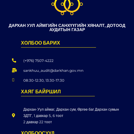
ДАРХАН УУЛ АЙМГИЙН САНХҮҮГИЙН ХЯНАЛТ, ДОТООД
АУДИТЫН ГАЗАР
ХОЛБОО БАРИХ
(+976) 7507-4222
sankhuu_audit@darkhan.gov.mn
08:30-12:30, 13:30-17:30
ХАЯГ БАЙРШИЛ
Дархан-Уул аймаг, Дархан сум, Өргөө баг Дархан сумын
ЗДТГ, 1 давхар 5, 6 тоот
2 давхар 22 тоот
ХОЛБООСУУД