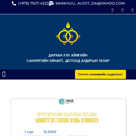
(+976) 7507-4222
SANKHUU_AUDIT_DA@YAHOO.COM
ДАРХАН-УУЛ АЙМГИЙН
САНХҮҮГИЙН ХЯНАЛТ, ДОТООД АУДИТЫН ГАЗАР
Сэтгэл ханамжийн судалгаа