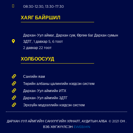
08:30-12:30, 13:30-17:30
ХАЯГ БАЙРШИЛ
Дархан-Уул аймаг, Дархан сум, Өргөө баг Дархан сумын
ЗДТГ, 1 давхар 5, 6 тоот
2 давхар 22 тоот
ХОЛБООСУУД
Сангийн яам
Төрийн албаны цалингийн нэгдсэн систем
Дархан-Уул аймгийн ИТХ
Дархан-Уул аймгийн ЗДТГ
Эрхзүйн мэдээллийн нэгдсэн систем
ДАРХАН-УУЛ АЙМГИЙН САНХҮҮГИЙН ХЯНАЛТ, АУДИТЫН АЛБА © 2021 ОН .
ВЭБ ХӨГЖҮҮЛСЭН
EWEB.MN