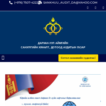
(+976) 7507-4222
SANKHUU_AUDIT_DA@YAHOO.COM
ДАРХАН-УУЛ АЙМГИЙН
САНХҮҮГИЙН ХЯНАЛТ, ДОТООД АУДИТЫН ГАЗАР
Сэтгэл ханамжийн судалгаа