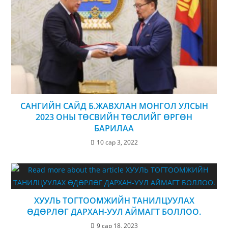
САНГИЙН САЙД Б.ЖАВХЛАН МОНГОЛ УЛСЫН
2023 ОНЫ ТӨСВИЙН ТӨСЛИЙГ ӨРГӨН
БАРИЛАА
10 сар 3, 2022
ХУУЛЬ ТОГТООМЖИЙН ТАНИЛЦУУЛАХ
ӨДӨРЛӨГ ДАРХАН-УУЛ АЙМАГТ БОЛЛОО.
9 сар 18, 2023