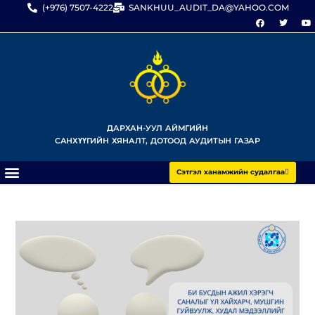
(+976) 7507-4222
SANKHUU_AUDIT_DA@YAHOO.COM
ДАРХАН-УУЛ АЙМГИЙН
САНХҮҮГИЙН ХЯНАЛТ, ДОТООД АУДИТЫН ГАЗАР
Сэтгэл ханамжийн судалгаа