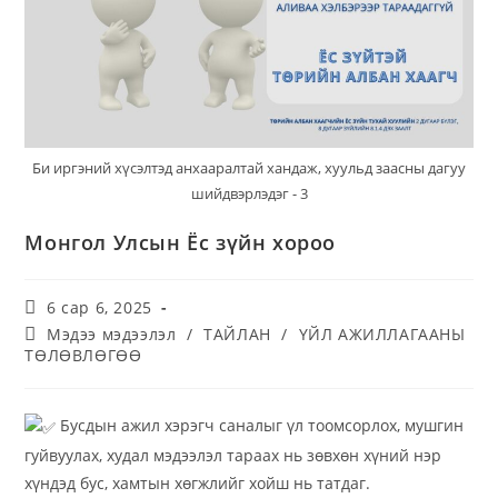
Би иргэний хүсэлтэд анхааралтай хандаж, хуульд заасны дагуу
шийдвэрлэдэг - 3
Монгол Улсын Ёс зүйн хороо
6 сар 6, 2025
Мэдээ мэдээлэл
/
ТАЙЛАН
/
ҮЙЛ АЖИЛЛАГААНЫ
ТӨЛӨВЛӨГӨӨ
Бусдын ажил хэрэгч саналыг үл тоомсорлох, мушгин
гуйвуулах, худал мэдээлэл тараах нь зөвхөн хүний нэр
хүндэд бус, хамтын хөгжлийг хойш нь татдаг.