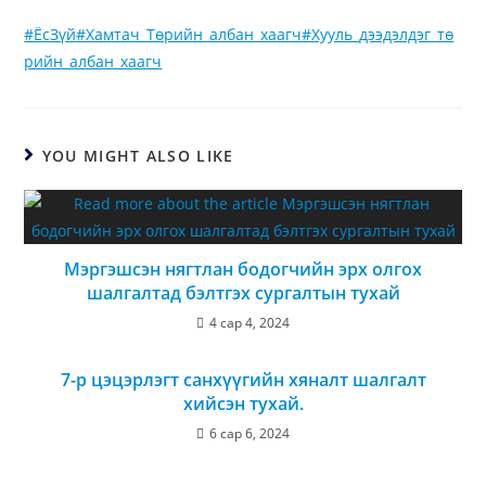
#ЁсЗүй
#Хамтач_Төрийн_албан_хаагч
#Хууль_дээдэлдэг_тө
рийн_албан_хаагч
YOU MIGHT ALSO LIKE
Мэргэшсэн нягтлан бодогчийн эрх олгох
шалгалтад бэлтгэх сургалтын тухай
4 сар 4, 2024
7-р цэцэрлэгт санхүүгийн хяналт шалгалт
хийсэн тухай.
6 сар 6, 2024