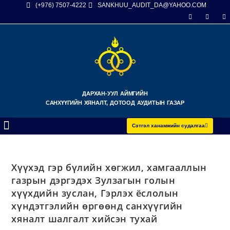
(+976) 7507-4222
SANKHUU_AUDIT_DA@YAHOO.COM
ДАРХАН-УУЛ АЙМГИЙН
САНХҮҮГИЙН ХЯНАЛТ, ДОТООД АУДИТЫН ГАЗАР
Сэтгэл ханамжийн судалгаа
Хүүхэд гэр бүлийн хөгжил, хамгааллын
газрын дэргэдэх Зулзагын голын
хүүхдийн зуслан, Гэрлэх ёслолын
хүндэтгэлийн өргөөнд санхүүгийн
хяналт шалгалт хийсэн тухай