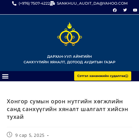
(+976) 7507-4222
SANKHUU_AUDIT_DA@YAHOO.COM
ДАРХАН-УУЛ АЙМГИЙН
САНХҮҮГИЙН ХЯНАЛТ, ДОТООД АУДИТЫН ГАЗАР
Сэтгэл ханамжийн судалгаа
Хонгор сумын орон нутгийн хөгжлийн
санд санхүүгийн хяналт шалгалт хийсэн
тухай
9 сар 5, 2025