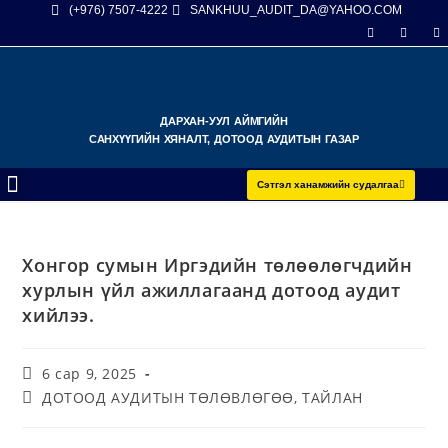
(+976) 7507-4222
SANKHUU_AUDIT_DA@YAHOO.COM
ДАРХАН-УУЛ АЙМГИЙН
САНХҮҮГИЙН ХЯНАЛТ, ДОТООД АУДИТЫН ГАЗАР
Сэтгэл ханамжийн судалгаа
Хонгор сумын Иргэдийн төлөөлөгчдийн
хурлын үйл ажиллагаанд дотоод аудит
хийлээ.
6 сар 9, 2025
ДОТООД АУДИТЫН ТӨЛӨВЛӨГӨӨ, ТАЙЛАН