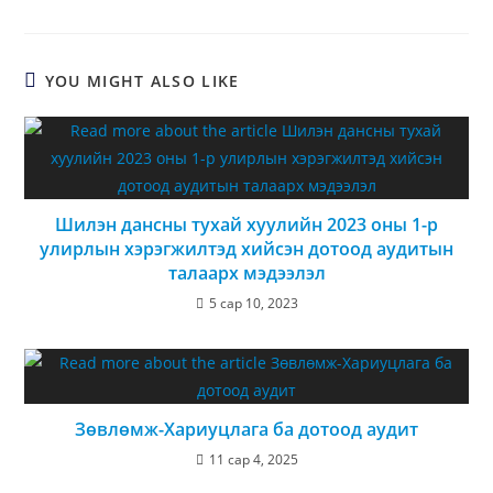
YOU MIGHT ALSO LIKE
Шилэн дансны тухай хуулийн 2023 оны 1-р
улирлын хэрэгжилтэд хийсэн дотоод аудитын
талаарх мэдээлэл
5 сар 10, 2023
Зөвлөмж-Хариуцлага ба дотоод аудит
11 сар 4, 2025