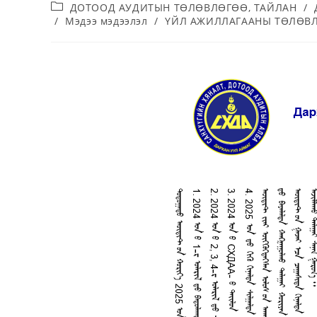
ДОТООД АУДИТЫН ТӨЛӨВЛӨГӨӨ, ТАЙЛАН
/
/
Мэдээ мэдээлэл
/
ҮЙЛ АЖИЛЛАГААНЫ ТӨЛӨВ