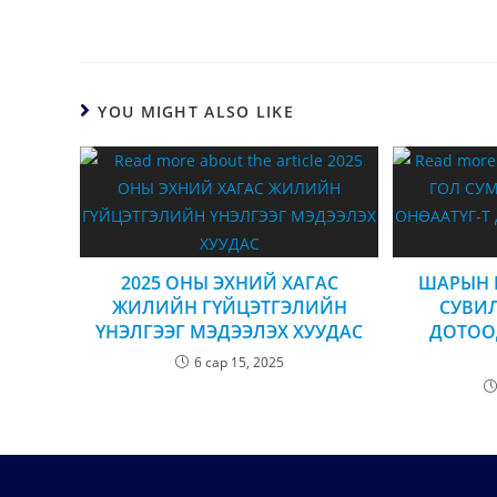
YOU MIGHT ALSO LIKE
2025 ОНЫ ЭХНИЙ ХАГАС
ШАРЫН 
ЖИЛИЙН ГҮЙЦЭТГЭЛИЙН
СУВИЛ
ҮНЭЛГЭЭГ МЭДЭЭЛЭХ ХУУДАС
ДОТОО
6 сар 15, 2025