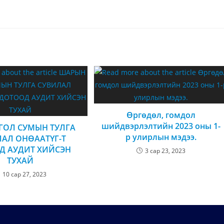
Өргөдөл, гомдол
шийдвэрлэлтийн 2023 оны 1-
ГОЛ СУМЫН ТУЛГА
р улирлын мэдээ.
АЛ ОНӨААТҮГ-Т
Д АУДИТ ХИЙСЭН
3 сар 23, 2023
ТУХАЙ
10 сар 27, 2023