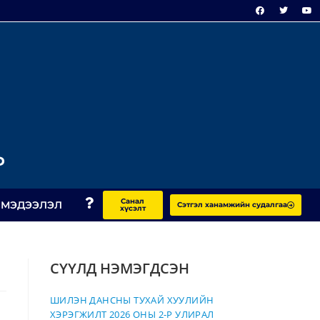
Р
Санал
 МЭДЭЭЛЭЛ
Сэтгэл ханамжийн судалгаа
хүсэлт
СҮҮЛД НЭМЭГДСЭН
ШИЛЭН ДАНСНЫ ТУХАЙ ХУУЛИЙН
ХЭРЭГЖИЛТ 2026 ОНЫ 2-Р УЛИРАЛ