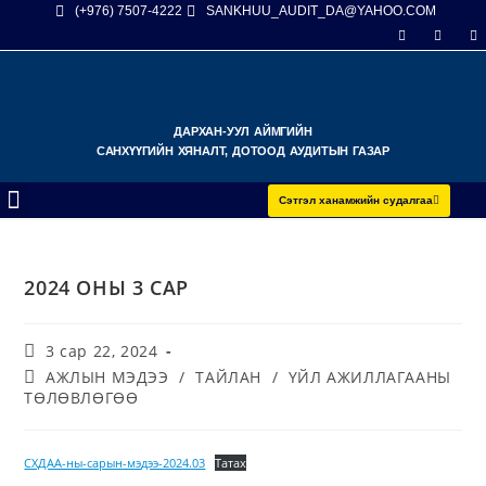
(+976) 7507-4222
SANKHUU_AUDIT_DA@YAHOO.COM
ДАРХАН-УУЛ АЙМГИЙН
САНХҮҮГИЙН ХЯНАЛТ, ДОТООД АУДИТЫН ГАЗАР
Сэтгэл ханамжийн судалгаа
2024 ОНЫ 3 САР
3 сар 22, 2024
АЖЛЫН МЭДЭЭ
/
ТАЙЛАН
/
ҮЙЛ АЖИЛЛАГААНЫ
ТӨЛӨВЛӨГӨӨ
СХДАА-ны-сарын-мэдээ-2024.03
Татах