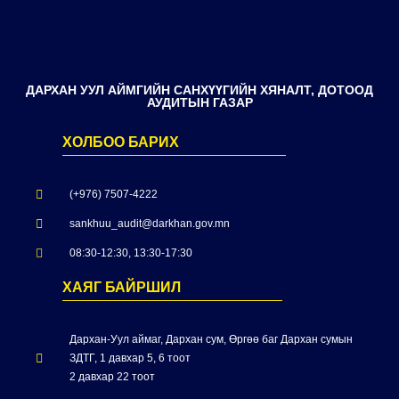
ДАРХАН УУЛ АЙМГИЙН САНХҮҮГИЙН ХЯНАЛТ, ДОТООД
АУДИТЫН ГАЗАР
ХОЛБОО БАРИХ
(+976) 7507-4222
sankhuu_audit@darkhan.gov.mn
08:30-12:30, 13:30-17:30
ХАЯГ БАЙРШИЛ
Дархан-Уул аймаг, Дархан сум, Өргөө баг Дархан сумын
ЗДТГ, 1 давхар 5, 6 тоот
2 давхар 22 тоот