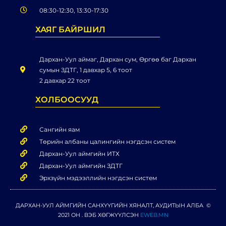
08:30-12:30, 13:30-17:30
ХАЯГ БАЙРШИЛ
Дархан-Уул аймаг, Дархан сум, Өргөө баг Дархан
сумын ЗДТГ, 1 давхар 5, 6 тоот
2 давхар 22 тоот
ХОЛБООСУУД
Сангийн яам
Төрийн албаны цалингийн нэгдсэн систем
Дархан-Уул аймгийн ИТХ
Дархан-Уул аймгийн ЗДТГ
Эрхзүйн мэдээллийн нэгдсэн систем
ДАРХАН-УУЛ АЙМГИЙН САНХҮҮГИЙН ХЯНАЛТ, АУДИТЫН АЛБА ©
2021 ОН . ВЭБ ХӨГЖҮҮЛСЭН
EWEB.MN