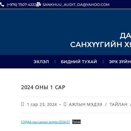
(+976) 7507-4222
SANKHUU_AUDIT_DA@YAHOO.COM
ДА
САНХҮҮГИЙН Х
ЭХЛЭЛ
БИДНИЙ ТУХАЙ
ЭРХ ЗҮЙН
2024 ОНЫ 1 САР
1 сар 23, 2024
АЖЛЫН МЭДЭЭ
/
ТАЙЛАН
СХДАА-ны-сарын-мэдээ-2024.01
Татах