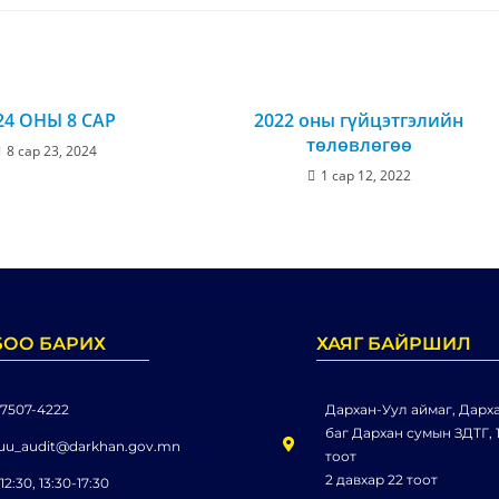
24 ОНЫ 8 САР
2022 оны гүйцэтгэлийн
төлөвлөгөө
8 сар 23, 2024
1 сар 12, 2022
БОО БАРИХ
ХАЯГ БАЙРШИЛ
 7507-4222
Дархан-Уул аймаг, Дарха
баг Дархан сумын ЗДТГ, 1
uu_audit@darkhan.gov.mn
тоот
2 давхар 22 тоот
12:30, 13:30-17:30