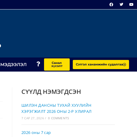
Р
Санал
 МЭДЭЭЛЭЛ
Сэтгэл ханамжийн судалгаа
хүсэлт
СҮҮЛД НЭМЭГДСЭН
ШИЛЭН ДАНСНЫ ТУХАЙ ХУУЛИЙН
ХЭРЭГЖИЛТ 2026 ОНЫ 2-Р УЛИРАЛ
7 САР 27, 2026
/
0 COMMENTS
2026 оны 7 сар