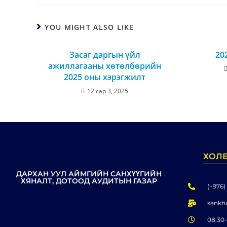
YOU MIGHT ALSO LIKE
Засаг даргын үйл
20
ажиллагааны хөтөлбөрийн
2025 оны хэрэгжилт
12 сар 3, 2025
ХОЛ
ДАРХАН УУЛ АЙМГИЙН САНХҮҮГИЙН
ХЯНАЛТ, ДОТООД АУДИТЫН ГАЗАР
(+976)
sankh
08:30-