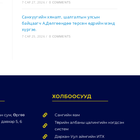
7 САР 27, 2026
/
0 COMMENTS
Санхүүгийн хяналт, шалгалтын улсын
байцаагч А.Дөлгөөндөө төрсөн өдрийн мэнд
хүргэе.
7 САР 25, 2026
/
0 COMMENTS
ХОЛБООСУУД
н сум, Өргөө
Сангийн яам
 давхар 5, 6
Төрийн албаны цалингийн нэгдсэн
систем
Дархан-Уул аймгийн ИТХ