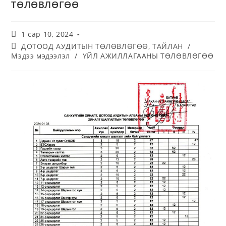
ТӨЛӨВЛӨГӨӨ
1 сар 10, 2024
ДОТООД АУДИТЫН ТӨЛӨВЛӨГӨӨ, ТАЙЛАН
/
Мэдээ мэдээлэл
/
ҮЙЛ АЖИЛЛАГААНЫ ТӨЛӨВЛӨГӨӨ