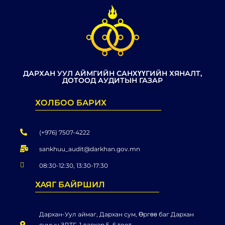
ДАРХАН УУЛ АЙМГИЙН САНХҮҮГИЙН ХЯНАЛТ,
ДОТООД АУДИТЫН ГАЗАР
ХОЛБОО БАРИХ
(+976) 7507-4222
sankhuu_audit@darkhan.gov.mn
08:30-12:30, 13:30-17:30
ХАЯГ БАЙРШИЛ
Дархан-Уул аймаг, Дархан сум, Өргөө баг Дархан
сумын ЗДТГ, 1 давхар 5, 6 тоот