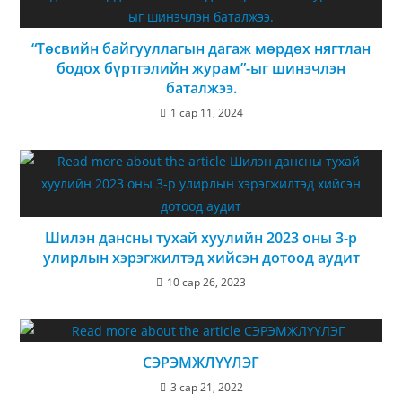
“Төсвийн байгууллагын дагаж мөрдөх нягтлан
бодох бүртгэлийн журам”-ыг шинэчлэн
баталжээ.
1 сар 11, 2024
Шилэн дансны тухай хуулийн 2023 оны 3-р
улирлын хэрэгжилтэд хийсэн дотоод аудит
10 сар 26, 2023
СЭРЭМЖЛҮҮЛЭГ
3 сар 21, 2022