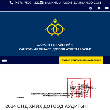
(+976) 7507-4222
SANKHUU_AUDIT_DA@YAHOO.COM
ДАРХАН-УУЛ АЙМГИЙН
САНХҮҮГИЙН ХЯНАЛТ, ДОТООД АУДИТЫН ГАЗАР
Сэтгэл ханамжийн судалгаа
2024 ОНД ХИЙХ ДОТООД АУДИТЫН