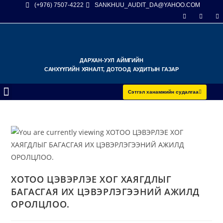
(+976) 7507-4222
SANKHUU_AUDIT_DA@YAHOO.COM
ДАРХАН-УУЛ АЙМГИЙН
САНХҮҮГИЙН ХЯНАЛТ, ДОТООД АУДИТЫН ГАЗАР
Сэтгэл ханамжийн судалгаа
ХОТОО ЦЭВЭРЛЭЕ ХОГ ХАЯГДЛЫГ
БАГАСГАЯ ИХ ЦЭВЭРЛЭГЭЭНИЙ АЖИЛД
ОРОЛЦЛОО.