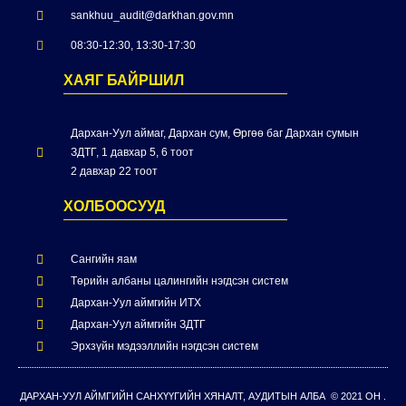
sankhuu_audit@darkhan.gov.mn
08:30-12:30, 13:30-17:30
ХАЯГ БАЙРШИЛ
Дархан-Уул аймаг, Дархан сум, Өргөө баг Дархан сумын
ЗДТГ, 1 давхар 5, 6 тоот
2 давхар 22 тоот
ХОЛБООСУУД
Сангийн яам
Төрийн албаны цалингийн нэгдсэн систем
Дархан-Уул аймгийн ИТХ
Дархан-Уул аймгийн ЗДТГ
Эрхзүйн мэдээллийн нэгдсэн систем
ДАРХАН-УУЛ АЙМГИЙН САНХҮҮГИЙН ХЯНАЛТ, АУДИТЫН АЛБА © 2021 ОН .