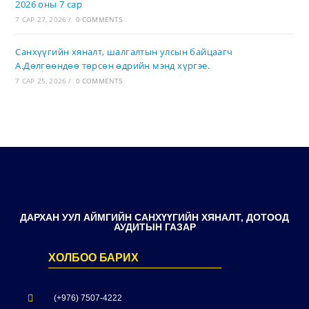
2026 оны 7 сар
7 САР 27, 2026
/
0 COMMENTS
Санхүүгийн хяналт, шалгалтын улсын байцаагч
А.Дөлгөөндөө төрсөн өдрийн мэнд хүргэе.
7 САР 25, 2026
/
0 COMMENTS
ДАРХАН УУЛ АЙМГИЙН САНХҮҮГИЙН ХЯНАЛТ, ДОТООД
АУДИТЫН ГАЗАР
ХОЛБОО БАРИХ
(+976) 7507-4222