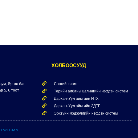
ХОЛБООСУУД
сум, Өргөө баг
Сангийн яам
р 5, 6 тоот
Төрийн албаны цалингийн нэгдсэн систем
Дархан-Уул аймгийн ИТХ
Дархан-Уул аймгийн ЗДТГ
Эрхзүйн мэдээллийн нэгдсэн систем
Н
EWEB.MN