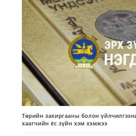
Төрийн захиргааны болон үйлчилгээни
хаагчийн ёс зүйн хэм хэмжээ