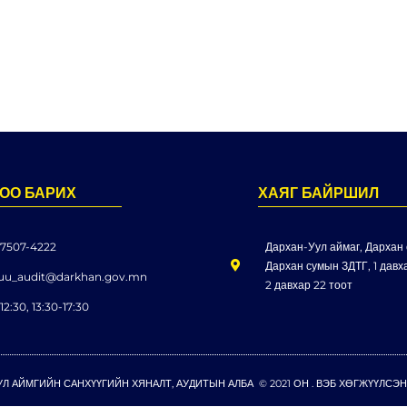
ОО БАРИХ
ХАЯГ БАЙРШИЛ
 7507-4222
Дархан-Уул аймаг, Дархан 
Дархан сумын ЗДТГ, 1 давха
uu_audit@darkhan.gov.mn
2 давхар 22 тоот
12:30, 13:30-17:30
УЛ АЙМГИЙН САНХҮҮГИЙН ХЯНАЛТ, АУДИТЫН АЛБА © 2021 ОН . ВЭБ ХӨГЖҮҮЛСЭ