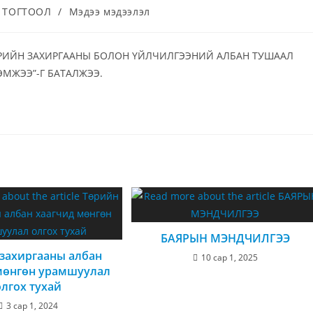
 ТОГТООЛ
/
Мэдээ мэдээлэл
РИЙН ЗАХИРГААНЫ БОЛОН ҮЙЛЧИЛГЭЭНИЙ АЛБАН ТУШААЛ
ЭМЖЭЭ”-Г БАТАЛЖЭЭ.
БАЯРЫН МЭНДЧИЛГЭЭ
захиргааны албан
10 сар 1, 2025
мөнгөн урамшуулал
олгох тухай
3 сар 1, 2024