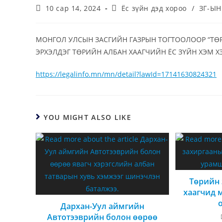
10 сар 14, 2024
Ёс зүйн дэд хороо
/
ЗГ-ЫН
МОНГОЛ УЛСЫН ЗАСГИЙН ГАЗРЫН ТОГТООЛООР “ТӨ
ЭРХЭЛДЭГ ТӨРИЙН АЛБАН ХААГЧИЙН ЁС ЗҮЙН ХЭМ Х
https://legalinfo.mn/mn/detail?lawId=17141630824321
YOU MIGHT ALSO LIKE
Төрийн 
хаагчид 
Дархан-Уул аймгийн
Автотээврийн болон өөрөө