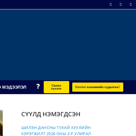
Санал
 МЭДЭЭЛЭЛ
Сэтгэл ханамжийн судалгаа
хүсэлт
СҮҮЛД НЭМЭГДСЭН
ШИЛЭН ДАНСНЫ ТУХАЙ ХУУЛИЙН
ХЭРЭГЖИЛТ 2026 ОНЫ 2-Р УЛИРАЛ