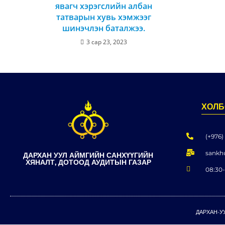
явагч хэрэгслийн албан
татварын хувь хэмжээг
шинэчлэн баталжээ.
3 сар 23, 2023
ХОЛБ
(+976)
sankh
ДАРХАН УУЛ АЙМГИЙН САНХҮҮГИЙН
ХЯНАЛТ, ДОТООД АУДИТЫН ГАЗАР
08:30-
ДАРХАН-У