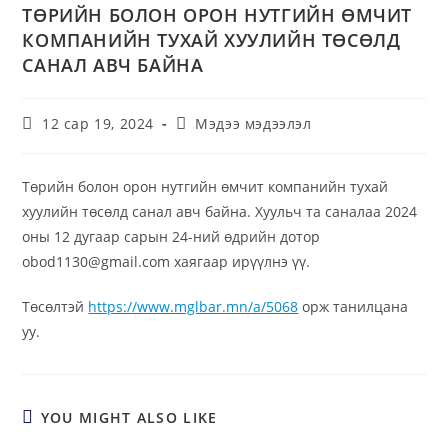
ТӨРИЙН БОЛОН ОРОН НУТГИЙН ӨМЧИТ
КОМПАНИЙН ТУХАЙ ХУУЛИЙН ТӨСӨЛД
САНАЛ АВЧ БАЙНА
12 сар 19, 2024
Мэдээ мэдээлэл
Төрийн болон орон нутгийн өмчит компанийн тухай
хуулийн төсөлд санал авч байна. Хуульч та саналаа 2024
оны 12 дугаар сарын 24-ний өдрийн дотор
obod1130@gmail.com хаягаар ирүүлнэ үү.
Төсөлтэй
https://www.mglbar.mn/a/5068
орж танилцана
уу.
YOU MIGHT ALSO LIKE