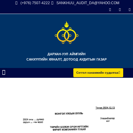
(+976) 7507-4222
SANKHUU_AUDIT_DA@YAHOO.COM
ДАРХАН-УУЛ АЙМГИЙН
САНХҮҮГИЙН ХЯНАЛТ, ДОТООД АУДИТЫН ГАЗАР
Сэтгэл ханамжийн судалгаа