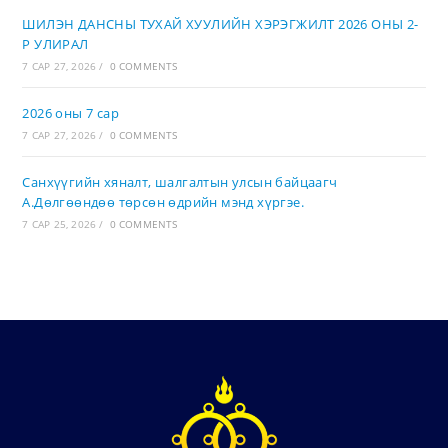
ШИЛЭН ДАНСНЫ ТУХАЙ ХУУЛИЙН ХЭРЭГЖИЛТ 2026 ОНЫ 2-
Р УЛИРАЛ
7 САР 27, 2026
/
0 COMMENTS
2026 оны 7 сар
7 САР 27, 2026
/
0 COMMENTS
Санхүүгийн хяналт, шалгалтын улсын байцаагч
А.Дөлгөөндөө төрсөн өдрийн мэнд хүргэе.
7 САР 25, 2026
/
0 COMMENTS