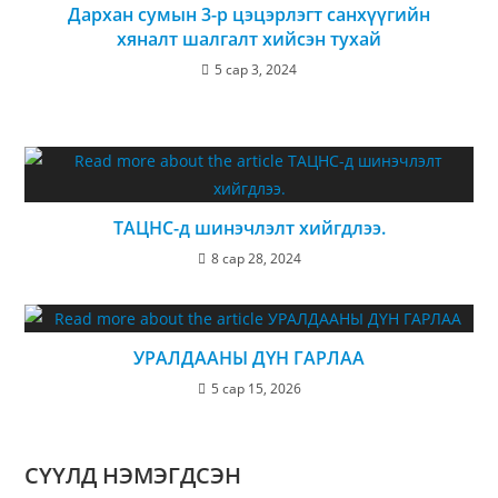
Дархан сумын 3-р цэцэрлэгт санхүүгийн
хяналт шалгалт хийсэн тухай
5 сар 3, 2024
ТАЦНС-д шинэчлэлт хийгдлээ.
8 сар 28, 2024
УРАЛДААНЫ ДҮН ГАРЛАА
5 сар 15, 2026
СҮҮЛД НЭМЭГДСЭН