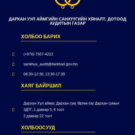
ДАРХАН УУЛ АЙМГИЙН САНХҮҮГИЙН ХЯНАЛТ, ДОТООД
АУДИТЫН ГАЗАР
ХОЛБОО БАРИХ
(+976) 7507-4222
sankhuu_audit@darkhan.gov.mn
08:30-12:30, 13:30-17:30
ХАЯГ БАЙРШИЛ
Дархан-Уул аймаг, Дархан сум, Өргөө баг Дархан сумын
ЗДТГ, 1 давхар 5, 6 тоот
2 давхар 22 тоот
ХОЛБООСУУД