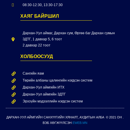
08:30-12:30, 13:30-17:30
ХАЯГ БАЙРШИЛ
Дархан-Уул аймаг, Дархан сум, Өргөө баг Дархан сумын
ЗДТГ, 1 давхар 5, 6 тоот
2 давхар 22 тоот
ХОЛБООСУУД
Сангийн яам
Төрийн албаны цалингийн нэгдсэн систем
Дархан-Уул аймгийн ИТХ
Дархан-Уул аймгийн ЗДТГ
Эрхзүйн мэдээллийн нэгдсэн систем
ДАРХАН-УУЛ АЙМГИЙН САНХҮҮГИЙН ХЯНАЛТ, АУДИТЫН АЛБА © 2021 ОН .
ВЭБ ХӨГЖҮҮЛСЭН
EWEB.MN