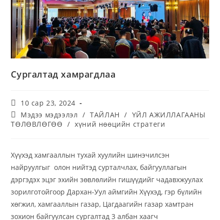
Сургалтад хамрагдлаа
10 сар 23, 2024
Мэдээ мэдээлэл
/
ТАЙЛАН
/
ҮЙЛ АЖИЛЛАГААНЫ
ТӨЛӨВЛӨГӨӨ
/
хүний нөөцийн стратеги
Хүүхэд хамгааллын тухай хуулийн шинэчилсэн
найруулгыг олон нийтэд сурталчлах, байгууллагын
дэргэдэх эцэг эхийн зөвлөлийн гишүүдийг чадавхжуулах
зорилготойгоор Дархан-Уул аймгийн Хүүхэд, гэр бүлийн
хөгжил, хамгааллын газар, Цагдаагийн газар хамтран
зохион байгуулсан сургалтад 3 албан хаагч