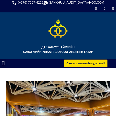
(+976) 7507-4222
SANKHUU_AUDIT_DA@YAHOO.COM
ДАРХАН-УУЛ АЙМГИЙН
САНХҮҮГИЙН ХЯНАЛТ, ДОТООД АУДИТЫН ГАЗАР
Сэтгэл ханамжийн судалгаа