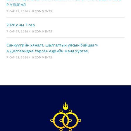
Р УЛИРАЛ
7 САР 27, 2026
/
0 COMMENTS
2026 оны 7 сар
7 САР 27, 2026
/
0 COMMENTS
Санхүүгийн хяналт, шалгалтын улсын байцаагч
А.Дөлгөөндөө төрсөн өдрийн мэнд хүргэе.
7 САР 25, 2026
/
0 COMMENTS