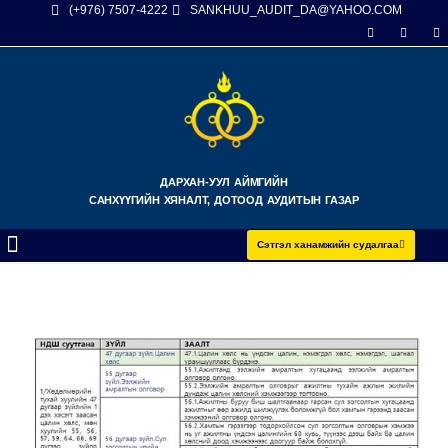
(+976) 7507-4222
SANKHUU_AUDIT_DA@YAHOO.COM
ДАРХАН-УУЛ АЙМГИЙН
САНХҮҮГИЙН ХЯНАЛТ, ДОТООД АУДИТЫН ГАЗАР
Сэтгэл ханамжийн судалгаа