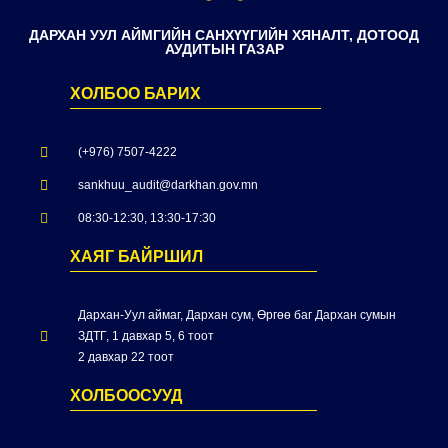
ДАРХАН УУЛ АЙМГИЙН САНХҮҮГИЙН ХЯНАЛТ, ДОТООД
АУДИТЫН ГАЗАР
ХОЛБОО БАРИХ
(+976) 7507-4222
sankhuu_audit@darkhan.gov.mn
08:30-12:30, 13:30-17:30
ХАЯГ БАЙРШИЛ
Дархан-Уул аймаг, Дархан сум, Өргөө баг Дархан сумын
ЗДТГ, 1 давхар 5, 6 тоот
2 давхар 22 тоот
ХОЛБООСУУД