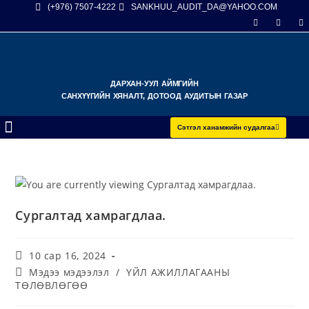
(+976) 7507-4222
SANKHUU_AUDIT_DA@YAHOO.COM
ДАРХАН-УУЛ АЙМГИЙН
САНХҮҮГИЙН ХЯНАЛТ, ДОТООД АУДИТЫН ГАЗАР
Сэтгэл ханамжийн судалгаа
Сургалтад хамрагдлаа.
10 сар 16, 2024
Мэдээ мэдээлэл
/
ҮЙЛ АЖИЛЛАГААНЫ
ТӨЛӨВЛӨГӨӨ