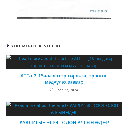
YOU MIGHT ALSO LIKE
АТГ-т 2_15-ны дотор хөрөнгө, орлогоо
мэдүүлэх заавар
1 сар 25, 2024
#АВЛИГЫН ЭСРЭГ ОЛОН УЛСЫН ӨДӨР