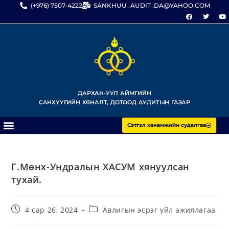
(+976) 7507-4222
SANKHUU_AUDIT_DA@YAHOO.COM
ДАРХАН-УУЛ АЙМГИЙН
САНХҮҮГИЙН ХЯНАЛТ, ДОТООД АУДИТЫН ГАЗАР
Сэтгэл ханамжийн судалгаа
Г.Мөнх-Ундралын ХАСУМ хянуулсан
тухай.
4 сар 26, 2024
Авлигын эсрэг үйл ажиллагаа