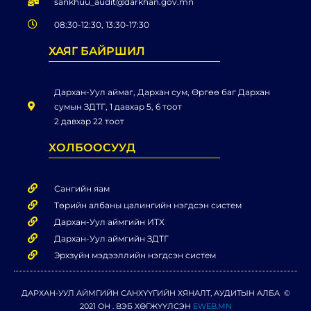
sankhuu_audit@darkhan.gov.mn
08:30-12:30, 13:30-17:30
ХАЯГ БАЙРШИЛ
Дархан-Уул аймаг, Дархан сум, Өргөө баг Дархан
сумын ЗДТГ, 1 давхар 5, 6 тоот
2 давхар 22 тоот
ХОЛБООСУУД
Сангийн яам
Төрийн албаны цалингийн нэгдсэн систем
Дархан-Уул аймгийн ИТХ
Дархан-Уул аймгийн ЗДТГ
Эрхзүйн мэдээллийн нэгдсэн систем
ДАРХАН-УУЛ АЙМГИЙН САНХҮҮГИЙН ХЯНАЛТ, АУДИТЫН АЛБА ©
2021 ОН . ВЭБ ХӨГЖҮҮЛСЭН
EWEB.MN