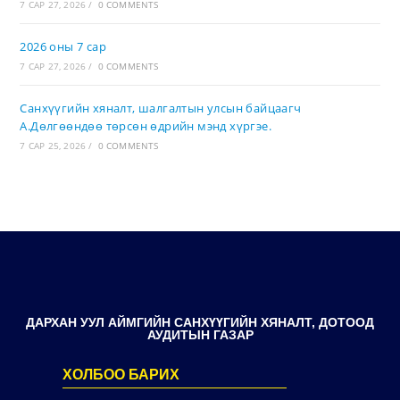
7 САР 27, 2026
/
0 COMMENTS
2026 оны 7 сар
7 САР 27, 2026
/
0 COMMENTS
Санхүүгийн хяналт, шалгалтын улсын байцаагч
А.Дөлгөөндөө төрсөн өдрийн мэнд хүргэе.
7 САР 25, 2026
/
0 COMMENTS
ДАРХАН УУЛ АЙМГИЙН САНХҮҮГИЙН ХЯНАЛТ, ДОТООД
АУДИТЫН ГАЗАР
ХОЛБОО БАРИХ