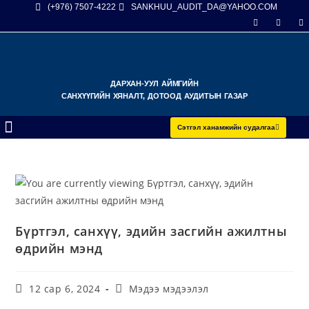
(+976) 7507-4222
SANKHUU_AUDIT_DA@YAHOO.COM
ДАРХАН-УУЛ АЙМГИЙН
САНХҮҮГИЙН ХЯНАЛТ, ДОТООД АУДИТЫН ГАЗАР
Сэтгэл ханамжийн судалгаа
Бүртгэл, санхүү, эдийн засгийн ажилтны
өдрийн мэнд
12 сар 6, 2024
Мэдээ мэдээлэл