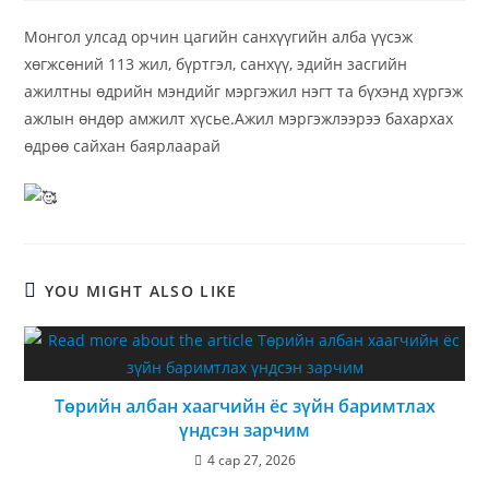
Монгол улсад орчин цагийн санхүүгийн алба үүсэж
хөгжсөний 113 жил, бүртгэл, санхүү, эдийн засгийн
ажилтны өдрийн мэндийг мэргэжил нэгт та бүхэнд хүргэж
ажлын өндөр амжилт хүсье.Ажил мэргэжлээрээ бахархах
өдрөө сайхан баярлаарай
YOU MIGHT ALSO LIKE
Төрийн албан хаагчийн ёс зүйн баримтлах
үндсэн зарчим
4 сар 27, 2026