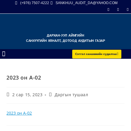
(+976) 7507-4222
SANKHUU_AUDIT_DA@YAHOO.COM
ДАРХАН-УУЛ АЙМГИЙН
САНХҮҮГИЙН ХЯНАЛТ, ДОТООД АУДИТЫН ГАЗАР
Сэтгэл ханамжийн судалгаа
2023 он А-02
2 сар 15, 2023
Даргын тушаал
2023 он А-02