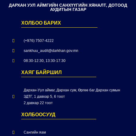
ДАРХАН УУЛ АЙМГИЙН САНХҮҮГИЙН ХЯНАЛТ, ДОТООД
АУДИТЫН ГАЗАР
ХОЛБОО БАРИХ
(+976) 7507-4222
sankhuu_audit@darkhan.gov.mn
08:30-12:30, 13:30-17:30
ХАЯГ БАЙРШИЛ
Дархан-Уул аймаг, Дархан сум, Өргөө баг Дархан сумын
ЗДТГ, 1 давхар 5, 6 тоот
2 давхар 22 тоот
ХОЛБООСУУД
Сангийн яам