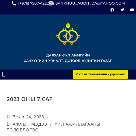
(+976) 7507-4222
SANKHUU_AUDIT_DA@YAHOO.COM
ДАРХАН-УУЛ АЙМГИЙН
САНХҮҮГИЙН ХЯНАЛТ, ДОТООД АУДИТЫН ГАЗАР
Сэтгэл ханамжийн судалгаа
2023 ОНЫ 7 САР
7 сар 24, 2023
АЖЛЫН МЭДЭЭ
/
ҮЙЛ АЖИЛЛАГААНЫ
ТӨЛӨВЛӨГӨӨ