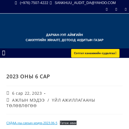
(+976) 7507-4222
SANKHUU_AUDIT_DA@YAHOO.COM
ДАРХАН-УУЛ АЙМГИЙН
САНХҮҮГИЙН ХЯНАЛТ, ДОТООД АУДИТЫН ГАЗАР
Сэтгэл ханамжийн судалгаа
2023 ОНЫ 6 САР
6 сар 22, 2023
АЖЛЫН МЭДЭЭ
/
ҮЙЛ АЖИЛЛАГААНЫ
ТӨЛӨВЛӨГӨӨ
СХДАА-ны-сарын-мэдээ-2023.06-5
Татаж авах