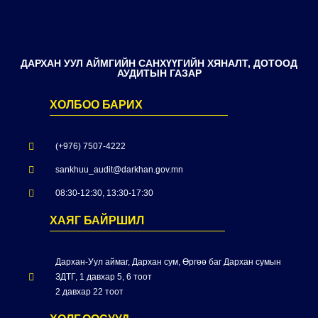
ДАРХАН УУЛ АЙМГИЙН САНХҮҮГИЙН ХЯНАЛТ, ДОТООД
АУДИТЫН ГАЗАР
ХОЛБОО БАРИХ
(+976) 7507-4222
sankhuu_audit@darkhan.gov.mn
08:30-12:30, 13:30-17:30
ХАЯГ БАЙРШИЛ
Дархан-Уул аймаг, Дархан сум, Өргөө баг Дархан сумын
ЗДТГ, 1 давхар 5, 6 тоот
2 давхар 22 тоот