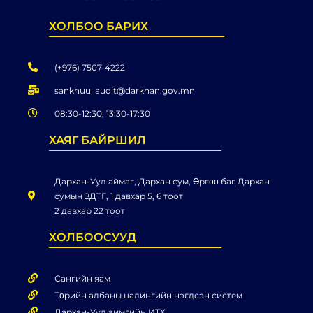
ХОЛБОО БАРИХ
(+976) 7507-4222
sankhuu_audit@darkhan.gov.mn
08:30-12:30, 13:30-17:30
ХАЯГ БАЙРШИЛ
Дархан-Уул аймаг, Дархан сум, Өргөө баг Дархан
сумын ЗДТГ, 1 давхар 5, 6 тоот
2 давхар 22 тоот
ХОЛБООСУУД
Сангийн яам
Төрийн албаны цалингийн нэгдсэн систем
Дархан-Уул аймгийн ИТХ