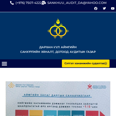
(+976) 7507-4222
SANKHUU_AUDIT_DA@YAHOO.COM
ДАРХАН-УУЛ АЙМГИЙН
САНХҮҮГИЙН ХЯНАЛТ, ДОТООД АУДИТЫН ГАЗАР
Сэтгэл ханамжийн судалгаа