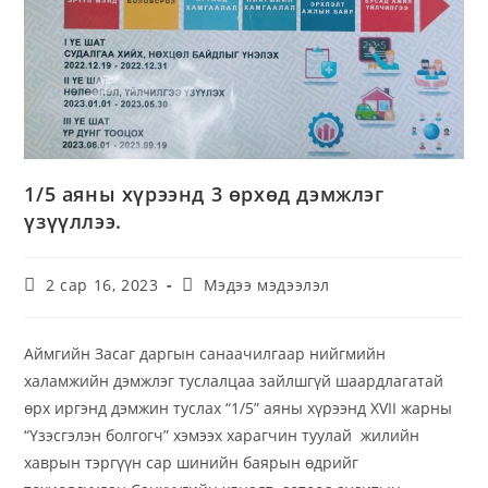
1/5 аяны хүрээнд 3 өрхөд дэмжлэг
үзүүллээ.
2 сар 16, 2023
Мэдээ мэдээлэл
Аймгийн Засаг даргын санаачилгаар нийгмийн
халамжийн дэмжлэг туслалцаа зайлшгүй шаардлагатай
өрх иргэнд дэмжин туслах “1/5” аяны хүрээнд XVII жарны
“Үзэсгэлэн болгогч” хэмээх харагчин туулай жилийн
хаврын тэргүүн сар шинийн баярын өдрийг