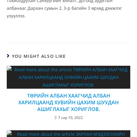
тохиолдуулан Санхүүгийн хяналт, дотоод аудитын
албанаас Дархан сумын 2, 3-р багийн 3 өрхөд дэмжлэг
үзүүллээ.
YOU MIGHT ALSO LIKE
ТӨРИЙН АЛБАН ХААГЧИД АЛБАН
ХАРИЛЦААНД ХУВИЙН ЦАХИМ ШУУДАН
АШИГЛАХЫГ ХОРИГЛОВ.
7 сар 10, 2022