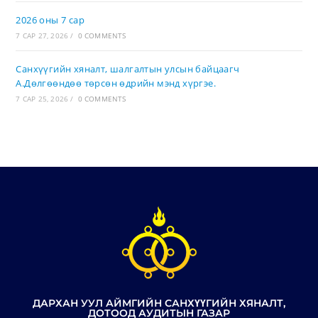
2026 оны 7 сар
7 САР 27, 2026
/
0 COMMENTS
Санхүүгийн хяналт, шалгалтын улсын байцаагч
А.Дөлгөөндөө төрсөн өдрийн мэнд хүргэе.
7 САР 25, 2026
/
0 COMMENTS
ДАРХАН УУЛ АЙМГИЙН САНХҮҮГИЙН ХЯНАЛТ,
ДОТООД АУДИТЫН ГАЗАР