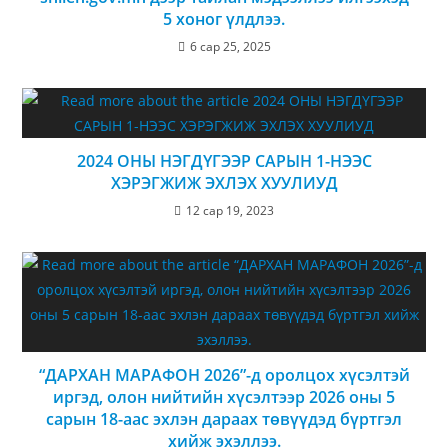
5 хоног үлдлээ.
6 сар 25, 2025
2024 ОНЫ НЭГДҮГЭЭР САРЫН 1-НЭЭС
ХЭРЭГЖИЖ ЭХЛЭХ ХУУЛИУД
12 сар 19, 2023
“ДАРХАН МАРАФОН 2026”-д оролцох хүсэлтэй
иргэд, олон нийтийн хүсэлтээр 2026 оны 5
сарын 18-аас эхлэн дараах төвүүдэд бүртгэл
хийж эхэллээ.