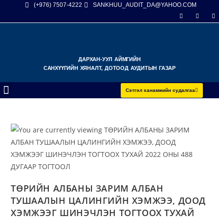
(+976) 7507-4222
SANKHUU_AUDIT_DA@YAHOO.COM
ДАРХАН-УУЛ АЙМГИЙН
САНХҮҮГИЙН ХЯНАЛТ, ДОТООД АУДИТЫН ГАЗАР
Сэтгэл ханамжийн судалгаа
ТӨРИЙН АЛБАНЫ ЗАРИМ АЛБАН
ТУШААЛЫН ЦАЛИНГИЙН ХЭМЖЭЭ, ДООД
ХЭМЖЭЭГ ШИНЭЧЛЭН ТОГТООХ ТУХАЙ