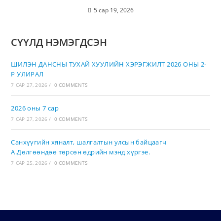
5 сар 19, 2026
СҮҮЛД НЭМЭГДСЭН
ШИЛЭН ДАНСНЫ ТУХАЙ ХУУЛИЙН ХЭРЭГЖИЛТ 2026 ОНЫ 2-
Р УЛИРАЛ
7 САР 27, 2026
/
0 COMMENTS
2026 оны 7 сар
7 САР 27, 2026
/
0 COMMENTS
Санхүүгийн хяналт, шалгалтын улсын байцаагч
А.Дөлгөөндөө төрсөн өдрийн мэнд хүргэе.
7 САР 25, 2026
/
0 COMMENTS