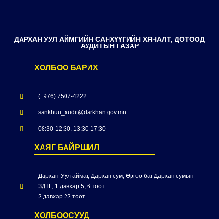
ДАРХАН УУЛ АЙМГИЙН САНХҮҮГИЙН ХЯНАЛТ, ДОТООД
АУДИТЫН ГАЗАР
ХОЛБОО БАРИХ
(+976) 7507-4222
sankhuu_audit@darkhan.gov.mn
08:30-12:30, 13:30-17:30
ХАЯГ БАЙРШИЛ
Дархан-Уул аймаг, Дархан сум, Өргөө баг Дархан сумын
ЗДТГ, 1 давхар 5, 6 тоот
2 давхар 22 тоот
ХОЛБООСУУД