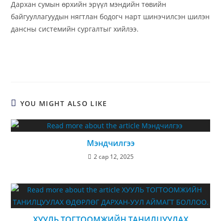
Дархан сумын өрхийн эрүүл мэндийн төвийн
байгууллагуудын нягтлан бодогч нарт шинэчилсэн шилэн
дансны системийн сургалтыг хийлээ.
YOU MIGHT ALSO LIKE
Мэндчилгээ
2 сар 12, 2025
ХУУЛЬ ТОГТООМЖИЙН ТАНИЛЦУУЛАХ