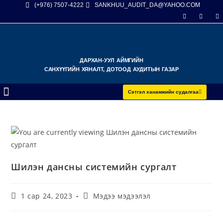
(+976) 7507-4222
SANKHUU_AUDIT_DA@YAHOO.COM
ДАРХАН-УУЛ АЙМГИЙН
САНХҮҮГИЙН ХЯНАЛТ, ДОТООД АУДИТЫН ГАЗАР
Сэтгэл ханамжийн судалгаа
Шилэн дансны системийн сургалт
1 сар 24, 2023
Мэдээ мэдээлэл