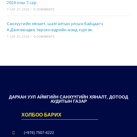
2026 оны 7 сар
7 САР 27, 2026
/
0 COMMENTS
Санхүүгийн хяналт, шалгалтын улсын байцаагч
А.Дөлгөөндөө төрсөн өдрийн мэнд хүргэе.
7 САР 25, 2026
/
0 COMMENTS
ДАРХАН УУЛ АЙМГИЙН САНХҮҮГИЙН ХЯНАЛТ, ДОТООД
АУДИТЫН ГАЗАР
ХОЛБОО БАРИХ
(+976) 7507-4222