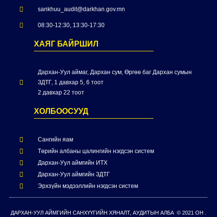
sankhuu_audit@darkhan.gov.mn
08:30-12:30, 13:30-17:30
ХАЯГ БАЙРШИЛ
Дархан-Уул аймаг, Дархан сум, Өргөө баг Дархан сумын
ЗДТГ, 1 давхар 5, 6 тоот
2 давхар 22 тоот
ХОЛБООСУУД
Сангийн яам
Төрийн албаны цалингийн нэгдсэн систем
Дархан-Уул аймгийн ИТХ
Дархан-Уул аймгийн ЗДТГ
Эрхзүйн мэдээллийн нэгдсэн систем
ДАРХАН-УУЛ АЙМГИЙН САНХҮҮГИЙН ХЯНАЛТ, АУДИТЫН АЛБА © 2021 ОН .