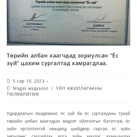
Төрийн албан хаагчдад зориулсан “Ёс
зүй” цахим сургалтад хамрагдлаа.
5 сар 10, 2023
Мэдээ мэдээлэл
/
ҮЙЛ АЖИЛЛАГААНЫ
ТӨЛӨВЛӨГӨӨ
Удирдлагын Академиас ёс зүй ба ёс суртахууны тухай
төрийн албан хаагчдын мэдлэг ойлголтыг бататгаж, ёс
зүйн эргэлзээтэй нөхцөлд шийдвэр гаргах, ёс зүйн
зөрчлөөс сэргийлэх арга зүйн мэдлэг эзэмшүүлэх