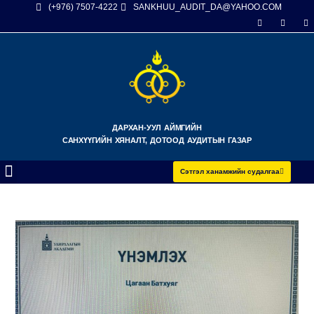
(+976) 7507-4222
SANKHUU_AUDIT_DA@YAHOO.COM
ДАРХАН-УУЛ АЙМГИЙН
САНХҮҮГИЙН ХЯНАЛТ, ДОТООД АУДИТЫН ГАЗАР
Сэтгэл ханамжийн судалгаа