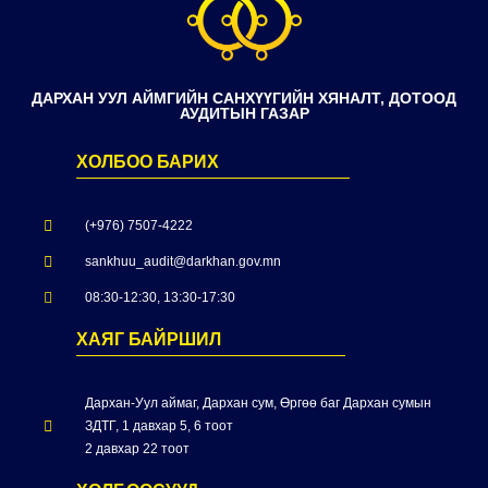
ДАРХАН УУЛ АЙМГИЙН САНХҮҮГИЙН ХЯНАЛТ, ДОТООД
АУДИТЫН ГАЗАР
ХОЛБОО БАРИХ
(+976) 7507-4222
sankhuu_audit@darkhan.gov.mn
08:30-12:30, 13:30-17:30
ХАЯГ БАЙРШИЛ
Дархан-Уул аймаг, Дархан сум, Өргөө баг Дархан сумын
ЗДТГ, 1 давхар 5, 6 тоот
2 давхар 22 тоот