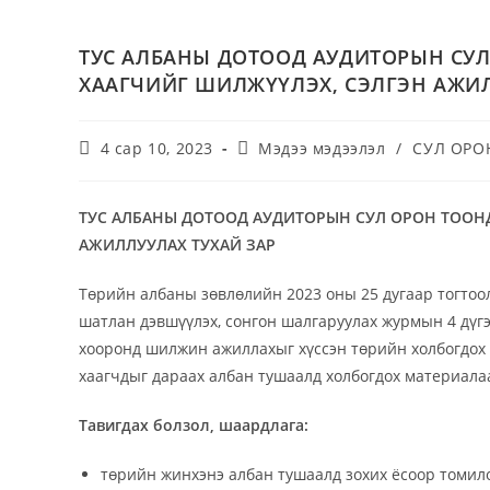
ТУС АЛБАНЫ ДОТООД АУДИТОРЫН СУ
ХААГЧИЙГ ШИЛЖҮҮЛЭХ, СЭЛГЭН АЖИЛ
4 сар 10, 2023
Мэдээ мэдээлэл
/
СУЛ ОРО
ТУС АЛБАНЫ ДОТООД АУДИТОРЫН СУЛ ОРОН ТООН
АЖИЛЛУУЛАХ ТУХАЙ ЗАР
Төрийн албаны зөвлөлийн 2023 оны 25 дугаар тогтоо
шатлан дэвшүүлэх, сонгон шалгаруулах журмын 4 дүгээ
хооронд шилжин ажиллахыг хүссэн төрийн холбогдох 
хаагчдыг дараах албан тушаалд холбогдох материала
Тавигдах болзол, шаардлага:
төрийн жинхэнэ албан тушаалд зохих ёсоор томило