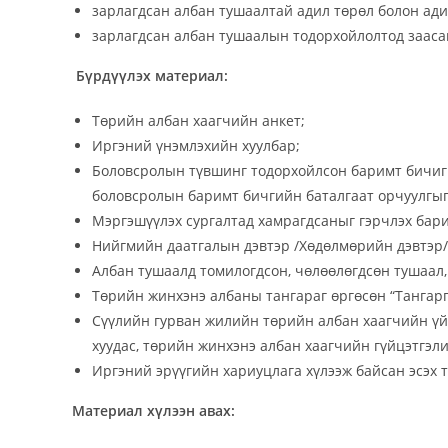
зарлагдсан албан тушаалтай адил төрөл болон ади
зарлагдсан албан тушаалын тодорхойлолтод заасан
Бүрдүүлэх материал:
Төрийн албан хаагчийн анкет;
Иргэний үнэмлэхийн хуулбар;
Боловсролын түвшинг тодорхойлсон баримт бичиг /д
боловсролын баримт бичгийн баталгаат орчуулгыг
Мэргэшүүлэх сургалтад хамрагдсаныг гэрчлэх бари
Нийгмийн даатгалын дэвтэр /Хөдөлмөрийн дэвтэр/-
Албан тушаалд томилогдсон, чөлөөлөгдсөн тушаал
Төрийн жинхэнэ албаны тангараг өргөсөн “Тангарг
Сүүлийн гурван жилийн төрийн албан хаагчийн үй
хуудас, төрийн жинхэнэ албан хаагчийн гүйцэтгэл
Иргэний эрүүгийн хариуцлага хүлээж байсан эсэх 
Материал хүлээн авах: