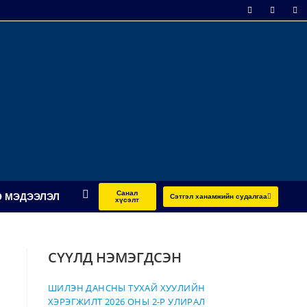
Санал
 МЭДЭЭЛЭЛ
Сэтгэл ханамжийн судалгаа
хүсэлт
СҮҮЛД НЭМЭГДСЭН
ШИЛЭН ДАНСНЫ ТУХАЙ ХУУЛИЙН
ХЭРЭГЖИЛТ 2026 ОНЫ 2-Р УЛИРАЛ