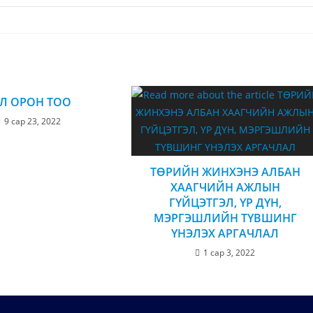
Л ОРОН ТОО
9 сар 23, 2022
ТӨРИЙН ЖИНХЭНЭ АЛБАН
ХААГЧИЙН АЖЛЫН
ГҮЙЦЭТГЭЛ, ҮР ДҮН,
МЭРГЭШЛИЙН ТҮВШИНГ
ҮНЭЛЭХ АРГАЧЛАЛ
1 сар 3, 2022