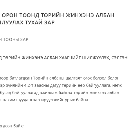
Л ОРОН ТООНД ТӨРИЙН ЖИНХЭНЭ АЛБАН
ЛУУЛАХ ТУХАЙ ЗАР
Н ТООНЫ ЗАР
Д ТӨРИЙН ЖИНХЭНЭ АЛБАН ХААГЧИЙГ ШИЛЖҮҮЛЭХ, СЭЛГЭН
лоор батлагдсан Төрийн албаны шалгалт өгөх болзол болон
р зүйлийн 4.2-т заасны дагуу төрийн өөр байгууллага, нэгж
бусад байгууллагад ажиллаж байгаа төрийн жинхэнэ албан
а цахим шуудангаар ирүүлэхийг урьж байна.
гдсон байх;