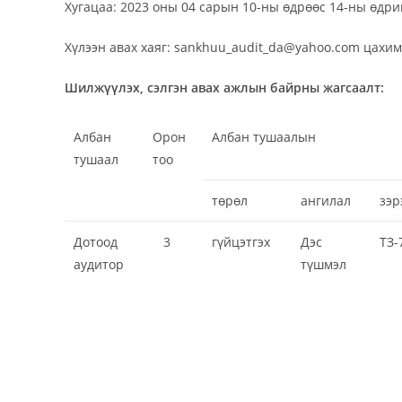
Хугацаа: 2023 оны 04 сарын 10-ны өдрөөс 14-ны өдрий
Хүлээн авах хаяг: sankhuu_audit_da@yahoo.com цахим 
Шилжүүлэх, сэлгэн авах ажлын байрны жагсаалт:
Албан
Орон
Албан тушаалын
тушаал
тоо
төрөл
ангилал
зэр
Дотоод
3
гүйцэтгэх
Дэс
ТЗ-
аудитор
түшмэл