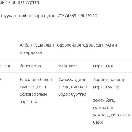
н 17.30 цаг хүртэл
шуудан, холбоо барих утас: 70374589, 99016210
Албан тушаалын тодорхойлолтод заасан тусгай
шаардлага
эглэл
боловсрол
мэргэжил
мэргэшил
7
Бакалавр болон
Санхүү, эдийн
Төрийн албанд
түүнээс дээш
засаг, нягтлан
мэргэшүүлэх
боловсролын
бодох бүртгэл
зохих багц
зэрэгтэй
сургалтад
хамрагдаж төгссөн
байх.