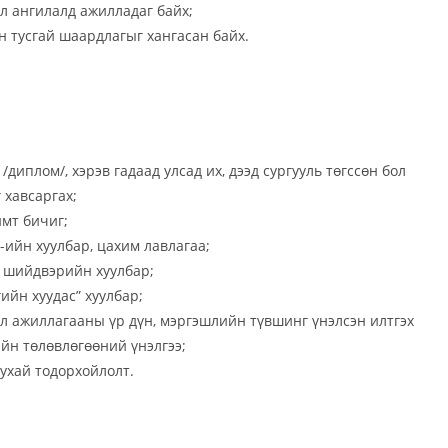
л ангилалд ажилладаг байх;
 тусгай шаардлагыг хангасан байх.
иплом/, хэрэв гадаад улсад их, дээд сургууль төгссөн бол
 хавсаргах;
мт бичиг;
ийн хуулбар, цахим лавлагаа;
, шийдвэрийн хуулбар;
ийн хуудас” хуулбар;
л ажиллагааны үр дүн, мэргэшлийн түвшинг үнэлсэн илтгэх
ийн төлөвлөгөөний үнэлгээ;
тухай тодорхойлолт.