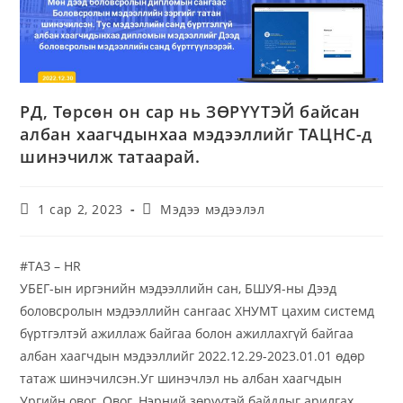
РД, Төрсөн он сар нь ЗӨРҮҮТЭЙ байсан
албан хаагчдынхаа мэдээллийг ТАЦНС-д
шинэчилж татаарай.
1 сар 2, 2023
Мэдээ мэдээлэл
#ТАЗ – HR
УБЕГ-ын иргэнийн мэдээллийн сан, БШУЯ-ны Дээд
боловсролын мэдээллийн сангаас ХНУМТ цахим системд
бүртгэлтэй ажиллаж байгаа болон ажиллахгүй байгаа
албан хаагчдын мэдээллийг 2022.12.29-2023.01.01 өдөр
татаж шинэчилсэн.
Уг шинэчлэл нь албан хаагчдын
Ургийн овог, Овог, Нэрний зөрүүтэй байдлыг арилгах