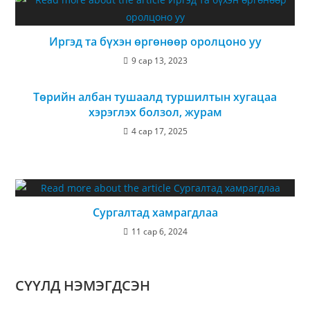
Иргэд та бүхэн өргөнөөр оролцоно уу
9 сар 13, 2023
Төрийн албан тушаалд туршилтын хугацаа
хэрэглэх болзол, журам
4 сар 17, 2025
Сургалтад хамрагдлаа
11 сар 6, 2024
СҮҮЛД НЭМЭГДСЭН