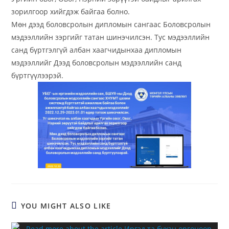
зорилгоор хийгдэж байгаа болно.
Мөн дээд боловсролын дипломын сангаас Боловсролын
мэдээллийн зэргийг татан шинэчилсэн. Тус мэдээллийн
санд бүртгэлгүй албан хаагчидынхаа дипломын
мэдээллийг Дээд боловсролын мэдээллийн санд
бүртгүүлээрэй.
YOU MIGHT ALSO LIKE