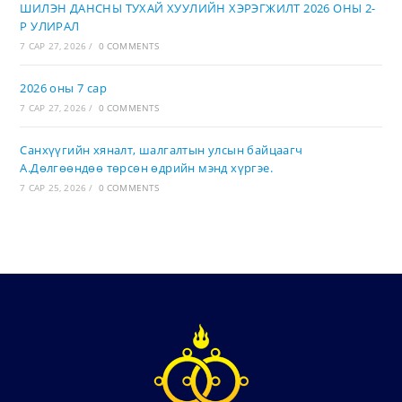
ШИЛЭН ДАНСНЫ ТУХАЙ ХУУЛИЙН ХЭРЭГЖИЛТ 2026 ОНЫ 2-
Р УЛИРАЛ
7 САР 27, 2026
/
0 COMMENTS
2026 оны 7 сар
7 САР 27, 2026
/
0 COMMENTS
Санхүүгийн хяналт, шалгалтын улсын байцаагч
А.Дөлгөөндөө төрсөн өдрийн мэнд хүргэе.
7 САР 25, 2026
/
0 COMMENTS