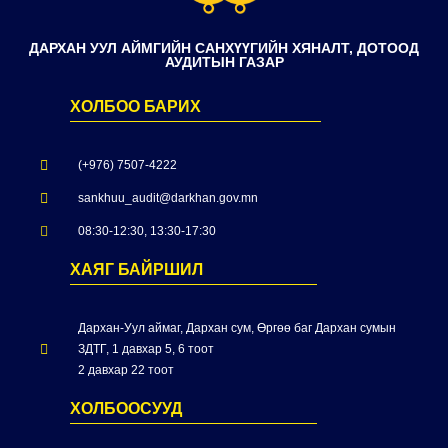
ДАРХАН УУЛ АЙМГИЙН САНХҮҮГИЙН ХЯНАЛТ, ДОТООД
АУДИТЫН ГАЗАР
ХОЛБОО БАРИХ
(+976) 7507-4222
sankhuu_audit@darkhan.gov.mn
08:30-12:30, 13:30-17:30
ХАЯГ БАЙРШИЛ
Дархан-Уул аймаг, Дархан сум, Өргөө баг Дархан сумын
ЗДТГ, 1 давхар 5, 6 тоот
2 давхар 22 тоот
ХОЛБООСУУД