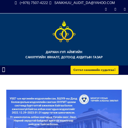
(+976) 7507-4222
SANKHUU_AUDIT_DA@YAHOO.COM
ДАРХАН-УУЛ АЙМГИЙН
САНХҮҮГИЙН ХЯНАЛТ, ДОТООД АУДИТЫН ГАЗАР
Сэтгэл ханамжийн судалгаа