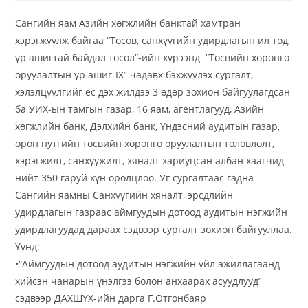
Сангийн яам Азийн хөгжлийн банктай хамтран
хэрэгжүүлж байгаа “Төсөв, санхүүгийн удирдлагын ил тод,
үр ашигтай байдал төсөл”-ийн хүрээнд “Төсвийн хөрөнгө
оруулалтын үр ашиг-IX” чадавх бэхжүүлэх сургалт,
хэлэлцүүлгийг ес дэх жилдээ 3 өдөр зохион байгуулагдсан
ба УИХ-ын тамгын газар, 16 яам, агентлагууд, Азийн
хөгжлийн банк, Дэлхийн банк, Үндэсний аудитын газар,
орон нутгийн төсвийн хөрөнгө оруулалтын төлөвлөлт,
хэрэгжилт, санхүүжилт, хяналт хариуцсан албан хаагчид
нийт 350 гаруй хүн оролцлоо. Уг сургалтаас гадна
Сангийн яамны Санхүүгийн хяналт, эрсдлийн
удирдлагын газраас аймгуудын дотоод аудитын нэгжийн
удирдлагуудад дараах сэдвээр сургалт зохион байгууллаа.
Үүнд:
•“Аймгуудын дотоод аудитын нэгжийн үйл ажиллагаанд
хийсэн чанарын үнэлгээ болон анхаарах асуудлууд”
сэдвээр ДАХШҮХ-ийн дарга Г.Отгонбаяр