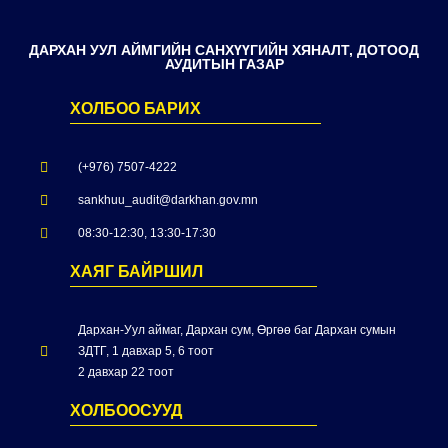
ДАРХАН УУЛ АЙМГИЙН САНХҮҮГИЙН ХЯНАЛТ, ДОТООД
АУДИТЫН ГАЗАР
ХОЛБОО БАРИХ
(+976) 7507-4222
sankhuu_audit@darkhan.gov.mn
08:30-12:30, 13:30-17:30
ХАЯГ БАЙРШИЛ
Дархан-Уул аймаг, Дархан сум, Өргөө баг Дархан сумын
ЗДТГ, 1 давхар 5, 6 тоот
2 давхар 22 тоот
ХОЛБООСУУД