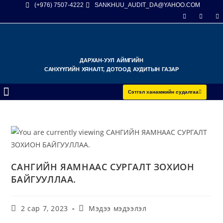
(+976) 7507-4222
SANKHUU_AUDIT_DA@YAHOO.COM
ДАРХАН-УУЛ АЙМГИЙН
САНХҮҮГИЙН ХЯНАЛТ, ДОТООД АУДИТЫН ГАЗАР
Сэтгэл ханамжийн судалгаа
САНГИЙН ЯАМНААС СУРГАЛТ ЗОХИОН
БАЙГУУЛЛАА.
2 сар 7, 2023
Мэдээ мэдээлэл