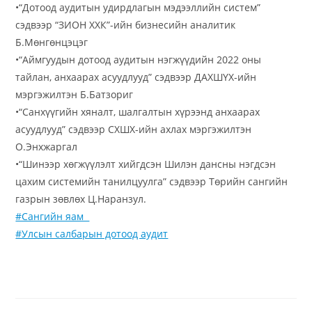
•“Дотоод аудитын удирдлагын мэдээллийн систем”
сэдвээр “ЗИОН ХХК”-ийн бизнесийн аналитик
Б.Мөнгөнцэцэг
•“Аймгуудын дотоод аудитын нэгжүүдийн 2022 оны
тайлан, анхаарах асуудлууд” сэдвээр ДАХШҮХ-ийн
мэргэжилтэн Б.Батзориг
•“Санхүүгийн хяналт, шалгалтын хүрээнд анхаарах
асуудлууд” сэдвээр СХШХ-ийн ахлах мэргэжилтэн
О.Энхжаргал
•“Шинээр хөгжүүлэлт хийгдсэн Шилэн дансны нэгдсэн
цахим системийн танилцуулга” сэдвээр Төрийн сангийн
газрын зөвлөх Ц.Наранзул.
#Сангийн яам
#Улсын салбарын дотоод аудит