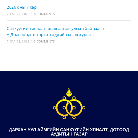
2026 оны 7 сар
7 САР 27, 2026
/
0 COMMENTS
Санхүүгийн хяналт, шалгалтын улсын байцаагч
А.Дөлгөөндөө төрсөн өдрийн мэнд хүргэе.
7 САР 25, 2026
/
0 COMMENTS
ДАРХАН УУЛ АЙМГИЙН САНХҮҮГИЙН ХЯНАЛТ, ДОТООД
АУДИТЫН ГАЗАР