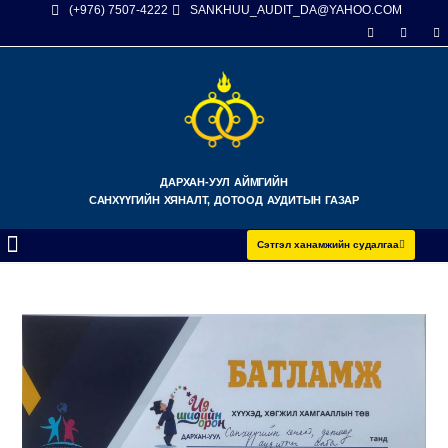
(+976) 7507-4222
SANKHUU_AUDIT_DA@YAHOO.COM
ДАРХАН-УУЛ АЙМГИЙН
САНХҮҮГИЙН ХЯНАЛТ, ДОТООД АУДИТЫН ГАЗАР
Сэтгэл ханамжийн судалгаа