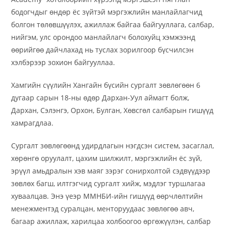
бодогчдыг өндөр ёс зүйтэй мэргэжлийн манлайлагчид
болгон төлөвшүүлэх, ажиллаж байгаа байгууллага, салбар,
нийгэм, улс орондоо манлайлагч болохуйц хэмжээнд
өөрийгөө дайчлахад нь туслах зорилгоор бүсчилсэн
хэлбэрээр зохион байгууллаа.
Хамгийн сүүлийн Хангайн бүсийн сургалт зөвлөгөөн 6
дугаар сарын 18-ны өдөр Дархан-Уул аймагт болж,
Дархан, Сэлэнгэ, Орхон, Булган, Хөвсгөл салбарын гишүүд
хамрагдлаа.
Сургалт зөвлөгөөнд удирдлагын нэгдсэн систем, засаглал,
хөрөнгө оруулалт, цахим шилжилт, мэргэжлийн ёс зүй,
эрүүл амьдралын хэв маяг зэрэг сонирхолтой сэдвүүдээр
зөвлөх багш, илтгэгчид сургалт хийж, мэдлэг туршлагаа
хуваалцав. Энэ үеэр ММНБИ-ийн гишүүд өөрчлөлтийн
менежментэд суралцан, менторуудаас зөвлөгөө авч,
багаар ажиллаж, харилцаа холбоогоо өргөжүүлэн, салбар