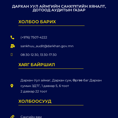
ДАРХАН УУЛ АЙМГИЙН САНХҮҮГИЙН ХЯНАЛТ,
ДОТООД АУДИТЫН ГАЗАР
ХОЛБОО БАРИХ
(+976) 7507-4222
sankhuu_audit@darkhan.gov.mn
08:30-12:30, 13:30-17:30
ХАЯГ БАЙРШИЛ
Дархан-Уул аймаг, Дархан сум, Өргөө баг Дархан
сумын ЗДТГ, 1 давхар 5, 6 тоот
2 давхар 22 тоот
ХОЛБООСУУД
Сангийн яам