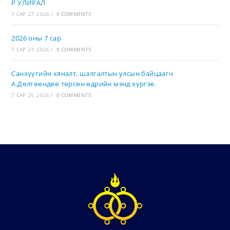
Р УЛИРАЛ
7 САР 27, 2026
/
0 COMMENTS
2026 оны 7 сар
7 САР 27, 2026
/
0 COMMENTS
Санхүүгийн хяналт, шалгалтын улсын байцаагч
А.Дөлгөөндөө төрсөн өдрийн мэнд хүргэе.
7 САР 25, 2026
/
0 COMMENTS