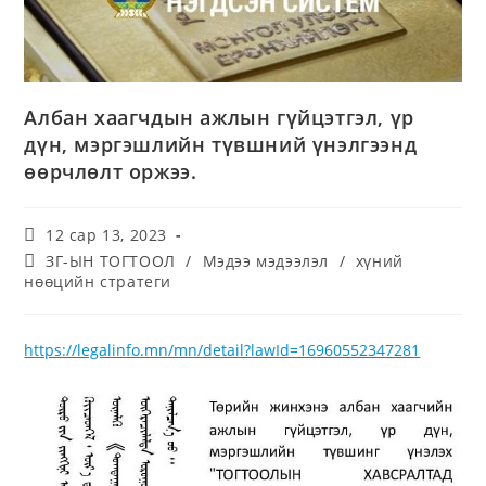
Албан хаагчдын ажлын гүйцэтгэл, үр
дүн, мэргэшлийн түвшний үнэлгээнд
өөрчлөлт оржээ.
12 сар 13, 2023
ЗГ-ЫН ТОГТООЛ
/
Мэдээ мэдээлэл
/
хүний
нөөцийн стратеги
https://legalinfo.mn/mn/detail?lawId=16960552347281