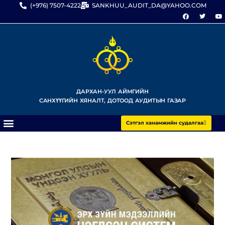
(+976) 7507-4222
SANKHUU_AUDIT_DA@YAHOO.COM
ДАРХАН-УУЛ АЙМГИЙН
САНХҮҮГИЙН ХЯНАЛТ, ДОТООД АУДИТЫН ГАЗАР
Сэтгэл ханамжийн судалгаа