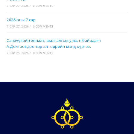
7 САР 27, 2026
/
0 COMMENTS
2026 оны 7 сар
7 САР 27, 2026
/
0 COMMENTS
Санхүүгийн хяналт, шалгалтын улсын байцаагч
А.Дөлгөөндөө төрсөн өдрийн мэнд хүргэе.
7 САР 25, 2026
/
0 COMMENTS