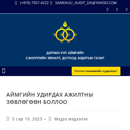
(+976) 7507-4222
SANKHUU_AUDIT_DA@YAHOO.COM
ДАРХАН-УУЛ АЙМГИЙН
САНХҮҮГИЙН ХЯНАЛТ, ДОТООД АУДИТЫН ГАЗАР
Сэтгэл ханамжийн судалгаа
АЙМГИЙН УДИРДАХ АЖИЛТНЫ
ЗӨВЛӨГӨӨН БОЛЛОО
5 сар 19, 2023
Мэдээ мэдээлэл