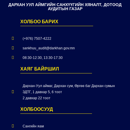
ДАРХАН УУЛ АЙМГИЙН САНХҮҮГИЙН ХЯНАЛТ, ДОТООД
АУДИТЫН ГАЗАР
ХОЛБОО БАРИХ
(+976) 7507-4222
sankhuu_audit@darkhan.gov.mn
08:30-12:30, 13:30-17:30
ХАЯГ БАЙРШИЛ
Дархан-Уул аймаг, Дархан сум, Өргөө баг Дархан сумын
ЗДТГ, 1 давхар 5, 6 тоот
2 давхар 22 тоот
ХОЛБООСУУД
Сангийн яам