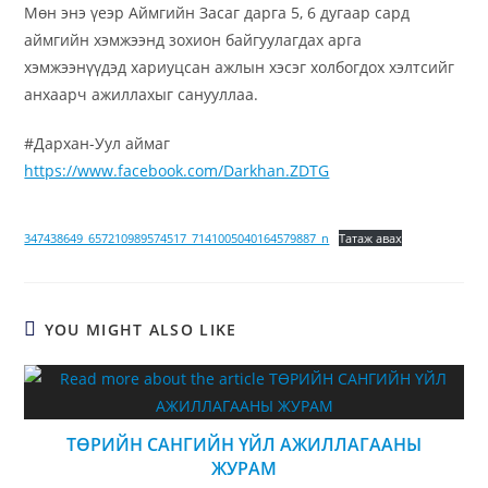
Мөн энэ үеэр Аймгийн Засаг дарга 5, 6 дугаар сард
аймгийн хэмжээнд зохион байгуулагдах арга
хэмжээнүүдэд хариуцсан ажлын хэсэг холбогдох хэлтсийг
анхаарч ажиллахыг санууллаа.
#Дархан-Уул аймаг
https://www.facebook.com/Darkhan.ZDTG
347438649_657210989574517_7141005040164579887_n
Татаж авах
YOU MIGHT ALSO LIKE
ТӨРИЙН САНГИЙН ҮЙЛ АЖИЛЛАГААНЫ
ЖУРАМ