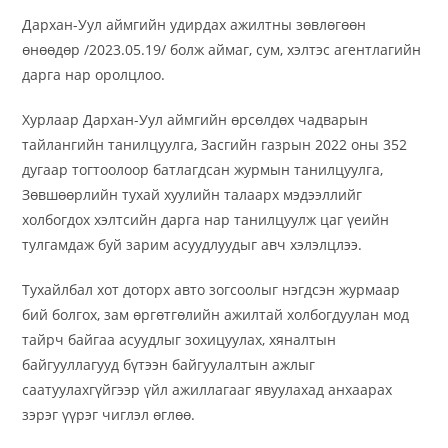
Дархан-Уул аймгийн удирдах ажилтны зөвлөгөөн
өнөөдөр /2023.05.19/ болж аймаг, сум, хэлтэс агентлагийн
дарга нар
оролцлоо.
Хурлаар Дархан-Уул аймгийн өрсөлдөх чадварын
тайлангийн танилцуулга, Засгийн газрын 2022 оны 352
дугаар тогтоолоор батлагдсан журмын танилцуулга,
Зөвшөөрлийн тухай хуулийн талаарх мэдээллийг
холбогдох хэлтсийн дарга нар танилцуулж цаг үеийн
тулгамдаж буй зарим асуудлуудыг авч хэлэлцлээ.
Тухайлбал хот доторх авто зогсоолыг нэгдсэн журмаар
бий болгох, зам өргөтгөлийн ажилтай холбогдуулан мод
тайрч байгаа асуудлыг зохицуулах, хяналтын
байгууллагууд бүтээн байгуулалтын ажлыг
саатуулахгүйгээр үйл ажиллагааг явуулахад анхаарах
зэрэг үүрэг чиглэл өглөө.