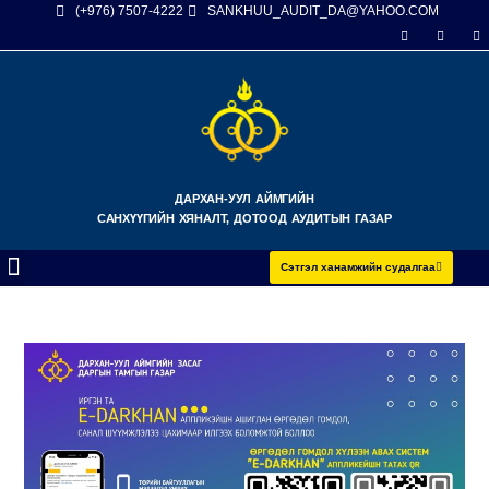
(+976) 7507-4222
SANKHUU_AUDIT_DA@YAHOO.COM
ДАРХАН-УУЛ АЙМГИЙН
САНХҮҮГИЙН ХЯНАЛТ, ДОТООД АУДИТЫН ГАЗАР
Сэтгэл ханамжийн судалгаа