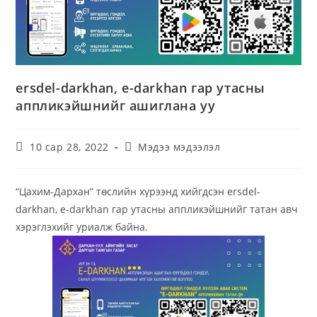
ersdel-darkhan, e-darkhan гар утасны
аппликэйшнийг ашиглана уу
10 сар 28, 2022
Мэдээ мэдээлэл
“Цахим-Дархан” төслийн хүрээнд хийгдсэн ersdel-
darkhan, e-darkhan гар утасны аппликэйшнийг татан авч
хэрэглэхийг уриалж байна.