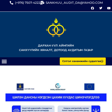
(+976) 7507-4222
SANKHUU_AUDIT_DA@YAHOO.COM
ДАРХАН-УУЛ АЙМГИЙН
САНХҮҮГИЙН ХЯНАЛТ, ДОТООД АУДИТЫН ГАЗАР
Сэтгэл ханамжийн судалгаа