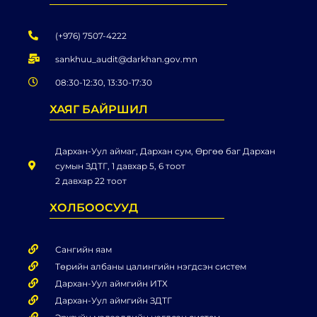
(+976) 7507-4222
sankhuu_audit@darkhan.gov.mn
08:30-12:30, 13:30-17:30
ХАЯГ БАЙРШИЛ
Дархан-Уул аймаг, Дархан сум, Өргөө баг Дархан
сумын ЗДТГ, 1 давхар 5, 6 тоот
2 давхар 22 тоот
ХОЛБООСУУД
Сангийн яам
Төрийн албаны цалингийн нэгдсэн систем
Дархан-Уул аймгийн ИТХ
Дархан-Уул аймгийн ЗДТГ