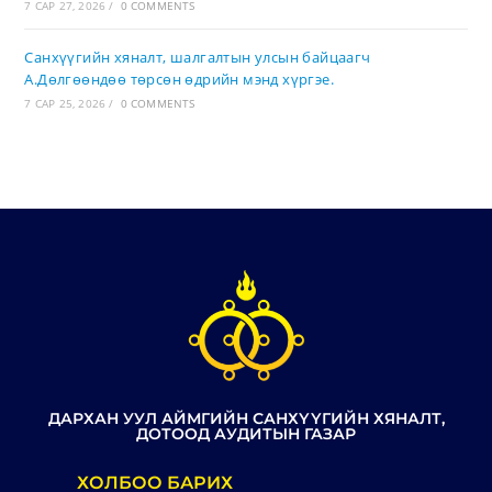
7 САР 27, 2026
/
0 COMMENTS
Санхүүгийн хяналт, шалгалтын улсын байцаагч
А.Дөлгөөндөө төрсөн өдрийн мэнд хүргэе.
7 САР 25, 2026
/
0 COMMENTS
ДАРХАН УУЛ АЙМГИЙН САНХҮҮГИЙН ХЯНАЛТ,
ДОТООД АУДИТЫН ГАЗАР
ХОЛБОО БАРИХ