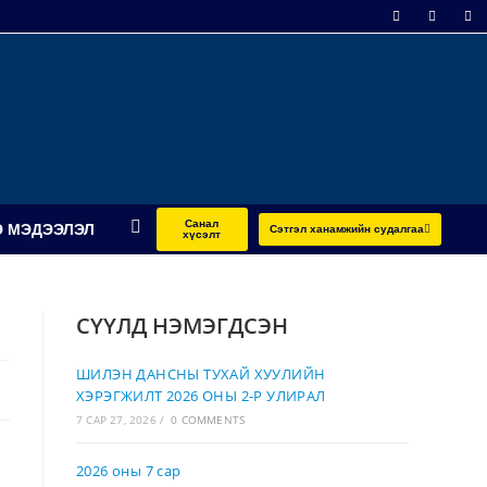
Санал
 МЭДЭЭЛЭЛ
Сэтгэл ханамжийн судалгаа
хүсэлт
СҮҮЛД НЭМЭГДСЭН
ШИЛЭН ДАНСНЫ ТУХАЙ ХУУЛИЙН
ХЭРЭГЖИЛТ 2026 ОНЫ 2-Р УЛИРАЛ
7 САР 27, 2026
/
0 COMMENTS
2026 оны 7 сар