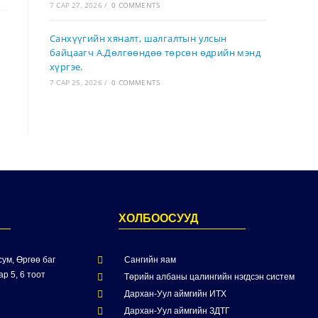
7 САР 27, 2026
/
0 COMMENTS
Санхүүгийн хяналт, шалгалтын улсын
байцаагч А.Дөлгөөндөө төрсөн өдрийн мэнд
хүргэе.
7 САР 25, 2026
/
0 COMMENTS
ХОЛБООСУУД
ум, Өргөө баг
Сангийн яам
р 5, 6 тоот
Төрийн албаны цалингийн нэгдсэн систем
Дархан-Уул аймгийн ИТХ
Дархан-Уул аймгийн ЗДТГ