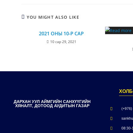
YOU MIGHT ALSO LIKE
2021 ОНЫ 10-Р САР
10 сар 29, 2021
ХОЛБ
ДАРХАН УУЛ АЙМГИЙН САНХҮҮГИЙН
ХЯНАЛТ, ДОТООД АУДИТЫН ГАЗАР
(+976)
sankhu
08:30-