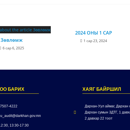
2024 ОНЫ 1 САР
Зөвлөмж
1 сар 23, 2024
6 сар 6, 2025
ОО БАРИХ
ХАЯГ БАЙРШИЛ
 7507-4222
Дархан-Уул аймаг, Дархан с
Дархан сумын ЗДТГ, 1 давха
u_audit@darkhan.gov.mn
2 давхар 22 тоот
12:30, 13:30-17:30