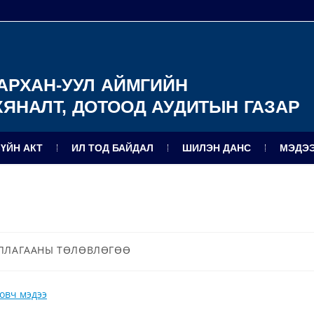
АРХАН-УУЛ АЙМГИЙН
ХЯНАЛТ, ДОТООД АУДИТЫН ГАЗАР
ЗҮЙН АКТ
ИЛ ТОД БАЙДАЛ
ШИЛЭН ДАНС
МЭДЭЭ
ЛЛАГААНЫ ТӨЛӨВЛӨГӨӨ
овч мэдээ