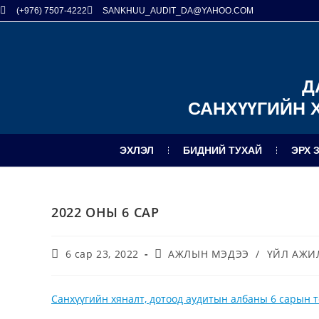
(+976) 7507-4222
SANKHUU_AUDIT_DA@YAHOO.COM
Д
САНХҮҮГИЙН 
ЭХЛЭЛ
БИДНИЙ ТУХАЙ
ЭРХ 
2022 ОНЫ 6 САР
6 сар 23, 2022
АЖЛЫН МЭДЭЭ
/
ҮЙЛ АЖИ
Санхүүгийн хяналт, дотоод аудитын албаны 6 сарын т