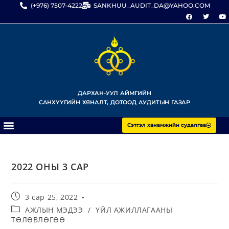
(+976) 7507-4222
SANKHUU_AUDIT_DA@YAHOO.COM
ДАРХАН-УУЛ АЙМГИЙН
САНХҮҮГИЙН ХЯНАЛТ, ДОТООД АУДИТЫН ГАЗАР
Сэтгэл ханамжийн судалгаа
2022 ОНЫ 3 САР
3 сар 25, 2022
АЖЛЫН МЭДЭЭ
/
ҮЙЛ АЖИЛЛАГААНЫ
ТӨЛӨВЛӨГӨӨ