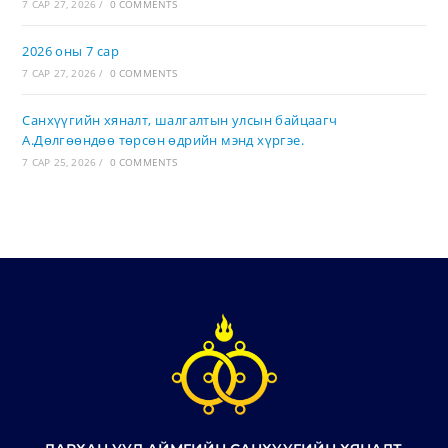
7 САР 27, 2026
/
0 COMMENTS
2026 оны 7 сар
7 САР 27, 2026
/
0 COMMENTS
Санхүүгийн хяналт, шалгалтын улсын байцаагч
А.Дөлгөөндөө төрсөн өдрийн мэнд хүргэе.
7 САР 25, 2026
/
0 COMMENTS