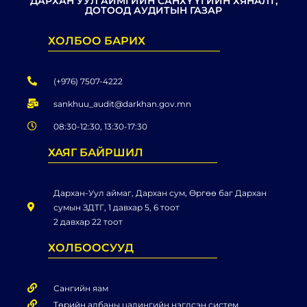
ДАРХАН УУЛ АЙМГИЙН САНХҮҮГИЙН ХЯНАЛТ,
ДОТООД АУДИТЫН ГАЗАР
ХОЛБОО БАРИХ
(+976) 7507-4222
sankhuu_audit@darkhan.gov.mn
08:30-12:30, 13:30-17:30
ХАЯГ БАЙРШИЛ
Дархан-Уул аймаг, Дархан сум, Өргөө баг Дархан
сумын ЗДТГ, 1 давхар 5, 6 тоот
2 давхар 22 тоот
ХОЛБООСУУД
Сангийн яам
Төрийн албаны цалингийн нэгдсэн систем