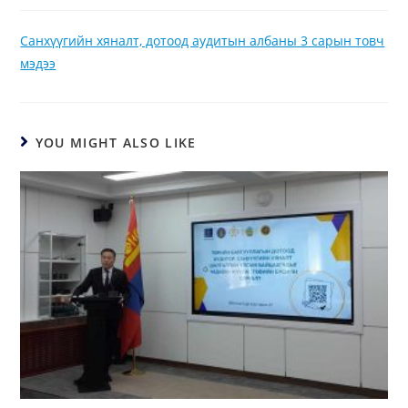
Санхүүгийн хяналт, дотоод аудитын албаны 3 сарын товч
мэдээ
YOU MIGHT ALSO LIKE