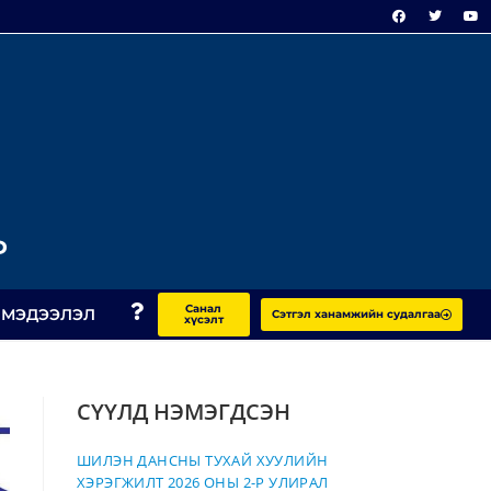
Р
Санал
 МЭДЭЭЛЭЛ
Сэтгэл ханамжийн судалгаа
хүсэлт
СҮҮЛД НЭМЭГДСЭН
ШИЛЭН ДАНСНЫ ТУХАЙ ХУУЛИЙН
ХЭРЭГЖИЛТ 2026 ОНЫ 2-Р УЛИРАЛ