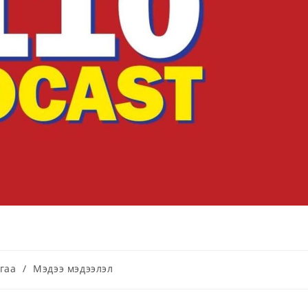
гаа
/
Мэдээ мэдээлэл