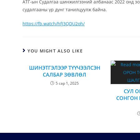
АТГ-ын Судалгаа шинжилгээний албанаас 2022 онд зо
судалгааны үр дүнг танилцуулж байна.
https://fb.watch/hfJ3QDU2oh/
YOU MIGHT ALSO LIKE
ШИНЭТГЭЛЭЭР ТҮҮЧЭЭЛСЭН
САЛБАР ЗӨВЛӨЛ
5 сар 1, 2025
СУЛ О
СОНГОН