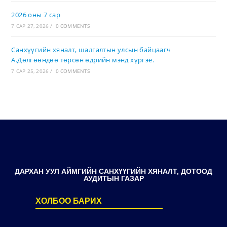
2026 оны 7 сар
7 САР 27, 2026
/
0 COMMENTS
Санхүүгийн хяналт, шалгалтын улсын байцаагч
А.Дөлгөөндөө төрсөн өдрийн мэнд хүргэе.
7 САР 25, 2026
/
0 COMMENTS
ДАРХАН УУЛ АЙМГИЙН САНХҮҮГИЙН ХЯНАЛТ, ДОТООД
АУДИТЫН ГАЗАР
ХОЛБОО БАРИХ