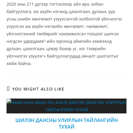
2020 оны 211 дүгээр тогтоолоор айл өрх, албан
байгууллага, аж ахуйн нэгжид цахилгаан, дулаан, уур
усны үнийн хөнгөлөлт үзүүлсэнтэй холбоотой үйлчилгээ
үзүүлсэн аж ахуйн нэгжийн хөнгөлөлт, чөлөөлөлт,
үйлчилгээний төлбөрийг нэхэмжилсэн тооцоог шалгах
нэгдсэн удирдамж”-ийн хүрээнд аймгийн хэмжээнд
дулаан, цахилгаан, цэвэр бохир ус, хог тээврийн
үйлчилгээ үзүүлэгч байгууллагуудад хяналт шалгалтыг
хийж байна.
YOU MIGHT ALSO LIKE
ШИЛЭН ДАНСНЫ УЛИРЛЫН ТАЙЛАНГИЙН
ТУХАЙ