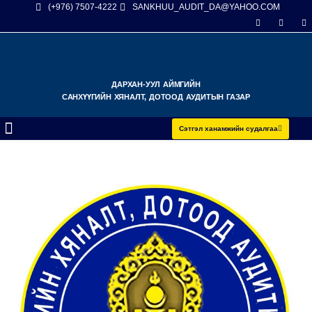
(+976) 7507-4222
SANKHUU_AUDIT_DA@YAHOO.COM
ДАРХАН-УУЛ АЙМГИЙН
САНХҮҮГИЙН ХЯНАЛТ, ДОТООД АУДИТЫН ГАЗАР
Сэтгэл ханамжийн судалгаа