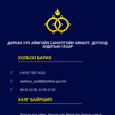
ДАРХАН УУЛ АЙМГИЙН САНХҮҮГИЙН ХЯНАЛТ, ДОТООД
АУДИТЫН ГАЗАР
ХОЛБОО БАРИХ
(+976) 7507-4222
sankhuu_audit@darkhan.gov.mn
08:30-12:30, 13:30-17:30
ХАЯГ БАЙРШИЛ
Дархан-Уул аймаг, Дархан сум, Өргөө баг Дархан сумын