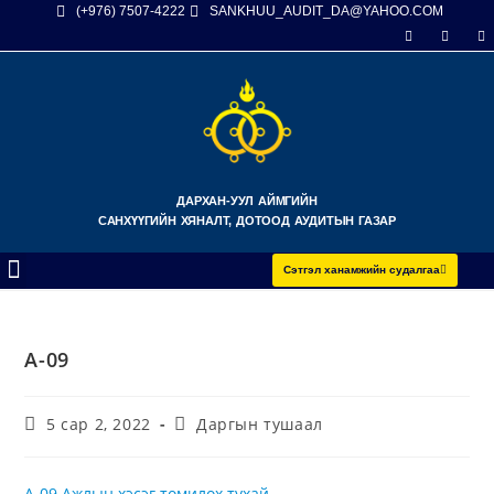
(+976) 7507-4222
SANKHUU_AUDIT_DA@YAHOO.COM
ДАРХАН-УУЛ АЙМГИЙН
САНХҮҮГИЙН ХЯНАЛТ, ДОТООД АУДИТЫН ГАЗАР
Сэтгэл ханамжийн судалгаа
А-09
5 сар 2, 2022
Даргын тушаал
А-09 Ажлын хэсэг томилох тухай