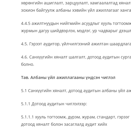
хөрөнгийн ашиглалт, зарцуулалт, хамгаалалтад хянал
зохион байгуулж албаны хэвийн үйл ажиллагааг ханг
4.4.5 ажилтнуудын нийгмийн асуудлыг хууль тогтоомж
журмын дагуу шийдвэрлэх, мэдлэг, ур чадварыг дээшл
4.5. Гэрээт аудитор, үйлчилгээний ажилтан шаардлаг
4.6. Санхүүгийн хяналт шалгалт, дотоод аудитын сур
болно.
Тав.
Албаны үйл ажиллагааны үндсэн чиглэл
5.1 Санхүүгийн хяналт, дотоод аудитын албаны үйл а
5.1.1 Дотоод аудитын чиглэлээр:
5.1.1.1 хууль тогтоомж, дүрэм, журам, стандарт, гэр
дотоод хяналт болон засаглалд аудит хийх