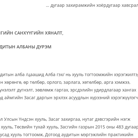
… дугаар захирамжийн хоёрдугаар хавсра
МГИЙН САНХҮҮГИЙН ХЯНАЛТ,
ДИТЫН АЛБАНЫ ДҮРЭМ
удитын алба /цаашид Алба гэх/ нь хууль тогтоомжийн хэрэгжилтэ
 хөрөнгө, өр төлбөр, орлого, зарлага, хөтөлбөр, арга хэмжээ,
үнэлэлт дүгнэлт, зөвлөмж гаргах, эрсдэлийн удирдлагаар хангах
өд аймгийн Засаг даргын эрхлэх асуудлын хүрээний хэрэгжүүлэг
л Улсын Үндсэн хууль, Засаг захиргаа, нутаг дэвсгэрийн нэгж
хууль, Төсвийн тухай хууль, Засгийн газрын 2015 оны 483 дугаа
бусад хууль тогтоомж, Дотоод аудитын мэргэжлийн практикийн