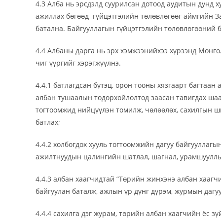
4.3 Алба нь эрсдэлд суурилсан дотоод аудитын дунд 
ажиллах бөгөөд гүйцэтгэлийн төлөвлөгөөг аймгийн За
батална. Байгууллагын гүйцэтгэлийн төлөвлөгөөний б
4.4 Албаны дарга нь эрх хэмжээнийхээ хүрээнд Монго
чиг үүргийг хэрэгжүүлнэ.
4.4.1 батлагдсан бүтэц, орон тооны хязгаарт багтаан
албан тушаалын тодорхойлолтод заасан тавигдах шаар
тогтоомжид нийцүүлэн томилж, чөлөөлөх, сахилгын ш
батлах;
4.4.2 холбогдох хууль тогтоомжийн дагуу байгууллаг
ажилтнуудын цалингийн шатлал, шагнал, урамшууллын
4.4.3 албан хаагчидтай “Төрийн жинхэнэ албан хаагч
байгуулан баталж, ажлын үр дүнг дүрэм, журмын дагу
4.4.4 сахилга дэг журам, төрийн албан хаагчийн ёс з