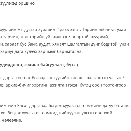
үзүүлэхэд оршино.
хуулийн Нэгдүгээр зүйлийн 2 дахь хэсэг, Төрийн албаны тухай
ны зарчим, мөн төрийн үйлчилгээг чанартай, шуурхай,
ан, хараат бус байх, аудит, хяналт шалгалтын дүнг бодитой, үнэн
 хариуцлага хүлээх зарчмыг баримтална.
удирдлага, зохион байгуулалт
, бүтэц
г дарга тогтоох бөгөөд санхүүгийн хяналт шалгалтын улсын /
рав, архив-бичиг хэргийн ажилтан гэсэн бүтэц орон тоотойгоор
мгийн Засаг дарга холбогдох хууль тогтоомжийн дагуу баталж,
 холбогдох хууль тогтоомжид нийцүүлэн улсын ерөнхий
 чөлөөлнө.