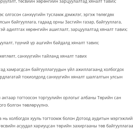
өрүүлэлт, төсвийн хөрөнгийн зарцуулалтад хяналт тавих;
өөс олгосон санхүүгийн тусламж дэмжлэг, эргэж төлөгдөх
сын байгууллага, гадаад орны Засгийн газар, байгууллага,
ртэй адилтгах хөрөнгийн ашиглалт, зарцуулалтад хяналт тавих;
уулалт, түүний үр ашгийн байдалд хяналт тавих;
хөтлөлт, санхүүгийн тайланд хяналт тавих
лтад хамрагдсан байгууллагуудын үйл ажиллагаанд холбогдох
ардлагатай тохиолдолд санхүүгийн хяналт шалгалтын улсын
 актаар тогтоосон торгуулийн орлогыг албаны Төрийн сан
ого болгон төвлөрүүлнэ.
аа нь холбогдох хууль тогтоомж болон Дотоод аудитын мэргэжли
төсвийн асуудал хариуцсан төрийн захиргааны төв байгууллага