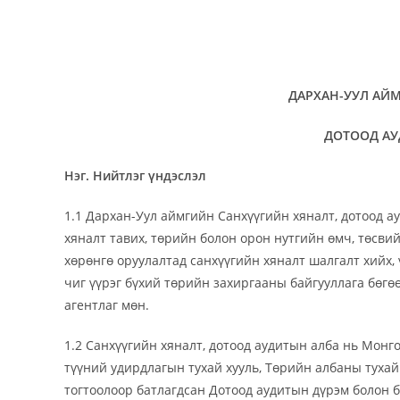
ДАРХАН-УУЛ АЙ
ДОТООД АУ
Нэг. Нийтлэг үндэслэл
1.1 Дархан-Уул аймгийн Санхүүгийн хяналт, дотоод а
хяналт тавих, төрийн болон орон нутгийн өмч, төсвийн
хөрөнгө оруулалтад санхүүгийн хяналт шалгалт хийх, 
чиг үүрэг бүхий төрийн захиргааны байгууллага бөгө
агентлаг мөн.
1.2 Санхүүгийн хяналт, дотоод аудитын алба нь Монго
түүний удирдлагын тухай хууль, Төрийн албаны тухай 
тогтоолоор батлагдсан Дотоод аудитын дүрэм болон 