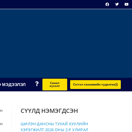
Санал
 МЭДЭЭЛЭЛ
Сэтгэл ханамжийн судалгаа
хүсэлт
СҮҮЛД НЭМЭГДСЭН
ын
йн
ШИЛЭН ДАНСНЫ ТУХАЙ ХУУЛИЙН
ХЭРЭГЖИЛТ 2026 ОНЫ 2-Р УЛИРАЛ