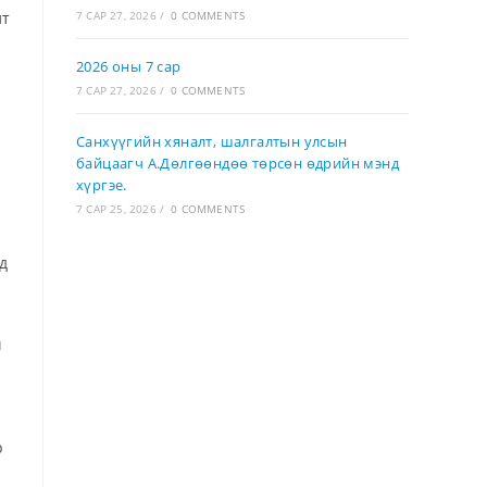
лт
7 САР 27, 2026
/
0 COMMENTS
2026 оны 7 сар
7 САР 27, 2026
/
0 COMMENTS
Санхүүгийн хяналт, шалгалтын улсын
байцаагч А.Дөлгөөндөө төрсөн өдрийн мэнд
хүргэе.
7 САР 25, 2026
/
0 COMMENTS
д
ч
р