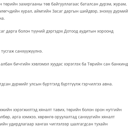
эн төрийн захиргааны төв байгууллагаас баталсан дүрэм, журам,
өөлөгчдийн хурал, аймгийн Засаг даргын шийдвэр, энэхүү дүрмий
на.
саг дарга болон түүний дэргэдэх Дотоод аудитын хороонд
тусгаж санхүүжүүлнэ.
, албан бичгийн хэвлэмэл хуудас хэрэглэх ба Төрийн сан банкинд
гдсан дүрмийг улсын бүртгэлд бүртгүүлж гэрчилгээ авна.
мжийн хэрэгжилтэд хяналт тавих, төрийн болон орон нутгийн
төлбөр, арга хэмжээ, хөрөнгө оруулалтад санхүүгийн хяналт
элийн удирдлагаар хангах чиглэлээр шалгагдсан тухайн