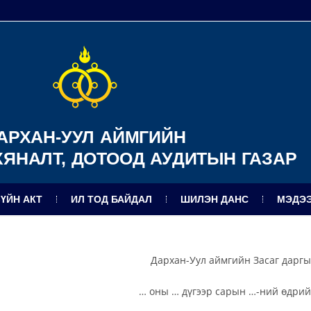
АРХАН-УУЛ АЙМГИЙН
ХЯНАЛТ, ДОТООД АУДИТЫН ГАЗАР
ЗҮЙН АКТ
ИЛ ТОД БАЙДАЛ
ШИЛЭН ДАНС
МЭДЭЭ
Дархан-Уул аймгийн Засаг дарг
… оны … дүгээр сарын …-ний өдри