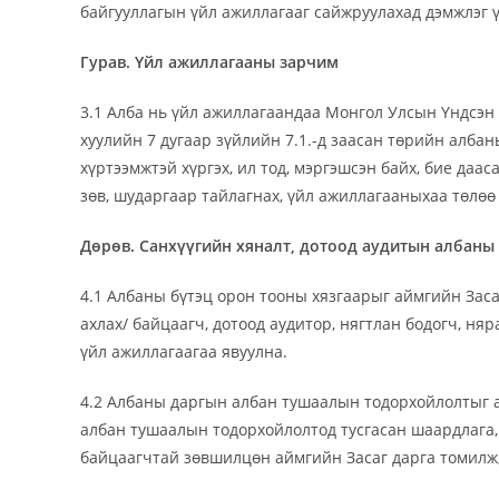
байгууллагын үйл ажиллагааг сайжруулахад дэмжлэг 
Гурав. Үйл ажиллагааны зарчим
3.1 Алба нь үйл ажиллагаандаа Монгол Улсын Үндсэн 
хуулийн 7 дугаар зүйлийн 7.1.-д заасан төрийн алба
хүртээмжтэй хүргэх, ил тод, мэргэшсэн байх, бие даас
зөв, шударгаар тайлагнах, үйл ажиллагааныхаа төлөө
Дөрөв.
Санхүүгийн хяналт,
дотоод аудитын албаны 
4.1 Албаны бүтэц орон тооны хязгаарыг аймгийн Заса
ахлах/ байцаагч, дотоод аудитор, нягтлан бодогч, ня
үйл ажиллагаагаа явуулна.
4.2 Албаны даргын албан тушаалын тодорхойлолтыг ай
албан тушаалын тодорхойлолтод тусгасан шаардлага,
байцаагчтай зөвшилцөн аймгийн Засаг дарга томилж,