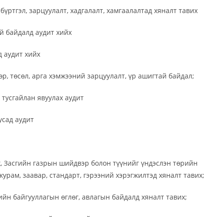
бүртгэл, зарцуулалт, хадгалалт, хамгаалалтад хяналт тавих
й байдалд аудит хийх
д аудит хийх
өр, төсөл, арга хэмжээний зарцуулалт, үр ашигтай байдал;
 тусгайлан явуулах аудит
усад аудит
мж, Засгийн газрын шийдвэр болон түүнийг үндэслэн төрийн
журам, заавар, стандарт, гэрээний хэрэгжилтэд хяналт тавих;
ийн байгууллагын өглөг, авлагын байдалд хяналт тавих;