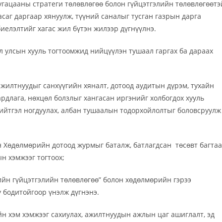
хугацааны стратеги төлөвлөгөө болон гүйцэтгэлийн төлөвлөгөөтэ
саг даргаар хянуулж, түүний саналыг тусган газрын дарга
иелэлтийг хагас жил бүтэн жилээр дүгнүүлнэ.
л улсын хууль тогтоомжид нийцүүлэн тушаал гаргах ба дараах
 ажилтнуудыг санхүүгийн хяналт, дотоод аудитын дүрэм, тухайн
длага, нөхцөл болзлыг хангасан иргэнийг холбогдох хууль
ийтгэл ногдуулах, албан тушаалын тодорхойлолтыг боловсруулж
ын Хөдөлмөрийн дотоод журмыг баталж, батлагдсан төсөвт багта
 хэмжээг тогтоох;
ийн гүйцэтгэлийн төлөвлөгөө” болон хөдөлмөрийн гэрээ
у бодитойгоор үнэлж дүгнэнэ.
үйн хэм хэмжээг сахиулах, ажилтнуудын ажлын цаг ашиглалт, эд