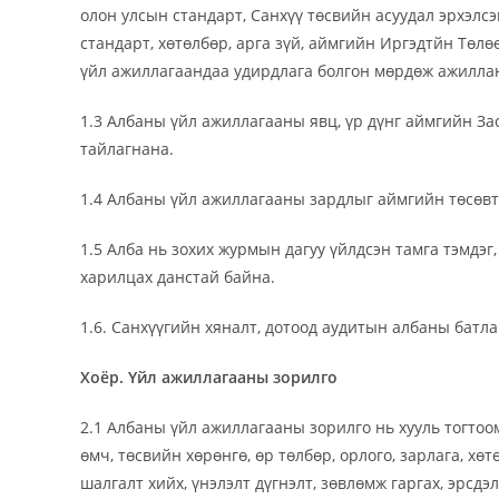
олон улсын стандарт, Санхүү төсвийн асуудал эрхэлс
стандарт, хөтөлбөр, арга зүй, аймгийн Иргэдтйн Төл
үйл ажиллагаандаа удирдлага болгон мөрдөж ажилла
1.3 Албаны үйл ажиллагааны явц, үр дүнг аймгийн За
тайлагнана.
1.4 Албаны үйл ажиллагааны зардлыг аймгийн төсөвт 
1.5 Алба нь зохих журмын дагуу үйлдсэн тамга тэмдэг
харилцах данстай байна.
1.6. Санхүүгийн хяналт, дотоод аудитын албаны батла
Хоёр. Үйл ажиллагааны зорилго
2.1 Албаны үйл ажиллагааны зорилго нь хууль тогтоо
өмч, төсвийн хөрөнгө, өр төлбөр, орлого, зарлага, хө
шалгалт хийх, үнэлэлт дүгнэлт, зөвлөмж гаргах, эрсд