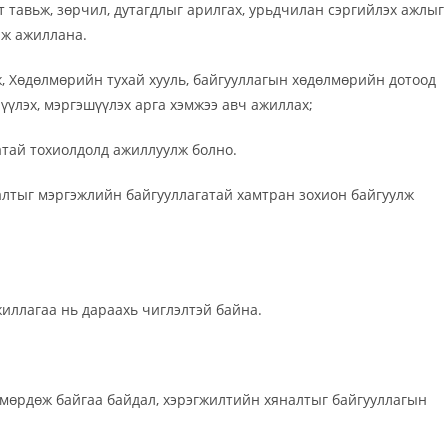
т тавьж, зөрчил, дутагдлыг арилгах, урьдчилан сэргийлэх ажлыг
аж ажиллана.
, Хөдөлмөрийн тухай хууль, байгууллагын хөдөлмөрийн дотоод
үүлэх, мэргэшүүлэх арга хэмжээ авч ажиллах;
атай тохиолдолд ажиллуулж болно.
галтыг мэргэжлийн байгууллагатай хамтран зохион байгуулж
жиллагаа нь дараахь чиглэлтэй байна.
ээг мөрдөж байгаа байдал, хэрэгжилтийн хяналтыг байгууллагын