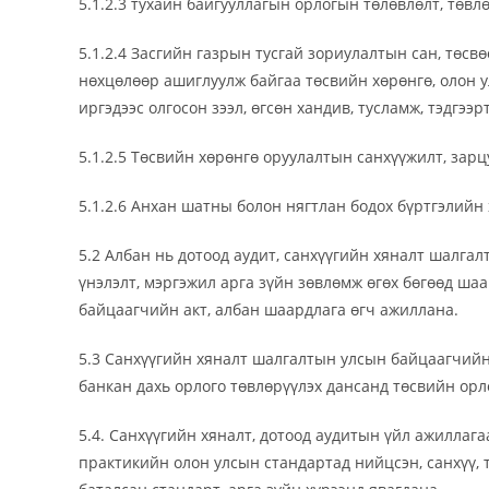
5.1.2.3 тухайн байгууллагын орлогын төлөвлөлт, төвл
5.1.2.4 Засгийн газрын тусгай зориулалтын сан, төсв
нөхцөлөөр ашиглуулж байгаа төсвийн хөрөнгө, олон ул
иргэдээс олгосон зээл, өгсөн хандив, тусламж, тэдгээ
5.1.2.5 Төсвийн хөрөнгө оруулалтын санхүүжилт, зарц
5.1.2.6 Анхан шатны болон нягтлан бодох бүртгэлийн 
5.2 Албан нь дотоод аудит, санхүүгийн хяналт шалга
үнэлэлт, мэргэжил арга зүйн зөвлөмж өгөх бөгөөд ша
байцаагчийн акт, албан шаардлага өгч ажиллана.
5.3 Санхүүгийн хяналт шалгалтын улсын байцаагчийн
банкан дахь орлого төвлөрүүлэх дансанд төсвийн орл
5.4. Санхүүгийн хяналт, дотоод аудитын үйл ажиллаг
практикийн олон улсын стандартад нийцсэн, санхүү, 